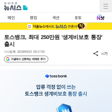
메인
랭킹
섹션
포토
토스뱅크, 최대 250만원 '생계비보호 통장'
출시
기사등록
2026/05/15 09:17:50
가
가
구글에서 선호하는 매체로 추가