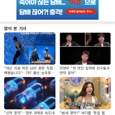
많이 본 기사
"여군 지원 막힌 UDT 훈련 직접
전현무 "전 연인 집착에 친구들과
해봤습니다"…707 출신 女유튜버
연락 끊어"
'완벽 소화'
"신약 찾자"…정부 과제로 속도내
"46세 맞아?" 바다를 '핫걸 몸