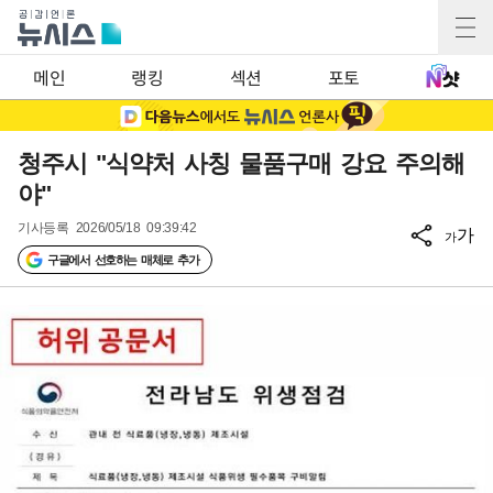
메인
랭킹
섹션
포토
청주시 "식약처 사칭 물품구매 강요 주의해
야"
기사등록
2026/05/18 09:39:42
가
가
구글에서 선호하는 매체로 추가