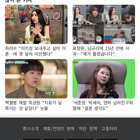
하리수 "미키정 보내주고 싶어 이
표창원, 남규리에 15년 만에 사
혼…애 못 낳아 미안했다"
과…"제가 틀렸습니다"
백혈병 재발 최성원 "치료가 날
'서준맘' 박세미, 연하 남자친구와
죽이는 것 같았다" 눈물
열애 "결혼 생각도"
회사소개
제휴/컨텐츠 판매
약관·정책
고충처리