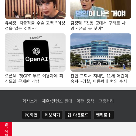
유혜정, 자궁적출 수술 고백 "여성
김정렬 "친형 군대서 구타로 사
성을 잃는 것이…"
망…유골 못 찾아"
오픈AI, 챗GPT 무료 이용자에 최
천안 교회서 지내던 11세 어린이
신모델 무제한 개방
숨져…경찰, 아동학대 혐의 수사
회사소개
제휴/컨텐츠 판매
약관·정책
고충처리
PC화면
제보하기
앱 다운로드
맨위로↑
광
COPYRIGHTⓒ
NEWSIS
ALL RIGHTS RESERVED.
고
삭
제