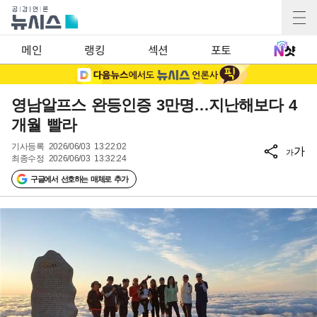
메인
랭킹
섹션
포토
영남알프스 완등인증 3만명…지난해보다 4
개월 빨라
기사등록
2026/06/03 13:22:02
가
가
최종수정
2026/06/03 13:32:24
구글에서 선호하는 매체로 추가