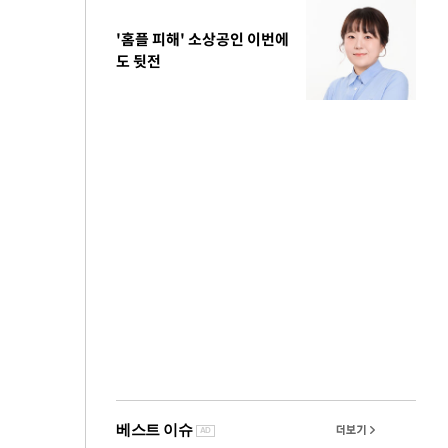
'홈플 피해' 소상공인 이번에
도 뒷전