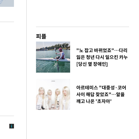
피플
"노 잡고 바뀌었죠"…다리
잃은 청년 다시 일으킨 카누
[당신 옆 장애인]
아르테미스 "대중성·코어
사이 해답 찾았죠"…알을
깨고 나온 '초자아'