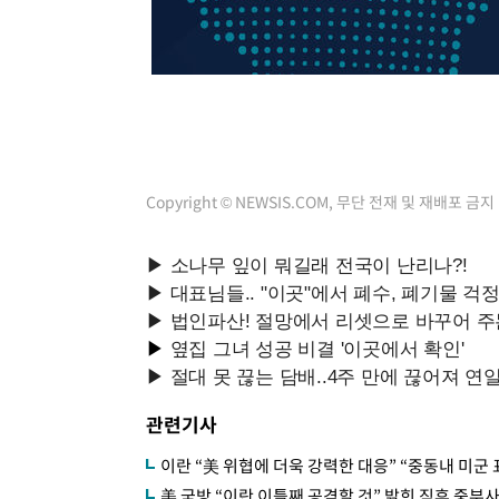
-4315초 전 >
강릉에 시간당 81.4㎜ 물폭탄…도로 잠기고 담벼락 붕괴
-422초 전 >
백운산서 80년근 천종산삼 9뿌리 발견…감정가 1.3억원
31분 전 >
선재도서 해루질 나섰다 실종 60대, 닷새 만에 숨진 채 발견
1시간 전 >
남자 농구, 나고야 아시안게임서 '홈팀' 일본과 한일전
1시간 전 >
여수 오동도 해상서 모터보트 전복…1명 사망·1명 실종
2시간 전 >
극한폭염 한풀 꺾이지만…'낮 최고 35도' 무더위, 열대야 계
Copyright © NEWSIS.COM, 무단 전재 및 재배포 금지
날씨]
3시간 전 >
축구협회 "압수수색·성접대 논란 사과…쇄신의 기회로 삼겠
3시간 전 >
[속보]'압수수색·성접대 논란' 축구협회 "실망과 걱정 안겨드
6시간 전 >
'최고 37도' 폭염 지속…강원동해안 최대 150㎜ 비
8시간 전 >
[속보]뉴욕증시 상승 마감…S&P 0.6% 나스닥 1.3%↑
관련기사
이란 “美 위협에 더욱 강력한 대응” “중동내 미군 
美 국방 “이란 이틀째 공격할 것” 밝힌 직후 중부