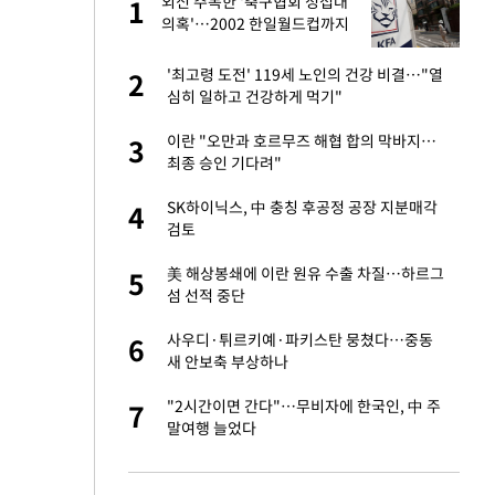
외신 주목한 '축구협회 성접대
1
1
의혹'…2002 한일월드컵까지
소환
새 출발했다
'최고령 도전' 119세 노인의 건강 비결…"열
2
2
심히 일하고 건강하게 먹기"
절 태극기 현수막에
이란 "오만과 호르무즈 해협 합의 막바지…
3
3
최종 승인 기다려"
오나…20억대 아파트
SK하이닉스, 中 충칭 후공정 공장 지분매각
4
4
 그 이후②]
검토
 다 죽어"…전세금
美 해상봉쇄에 이란 원유 수출 차질…하르그
5
5
섬 선적 중단
대 의혹'…2002
사우디·튀르키예·파키스탄 뭉쳤다…중동
6
6
새 안보축 부상하나
"…네이버가 국방
"2시간이면 간다"…무비자에 한국인, 中 주
7
7
말여행 늘었다