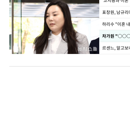
'고지용과 이혼'
하리수 "이혼 
르센느, 알고보