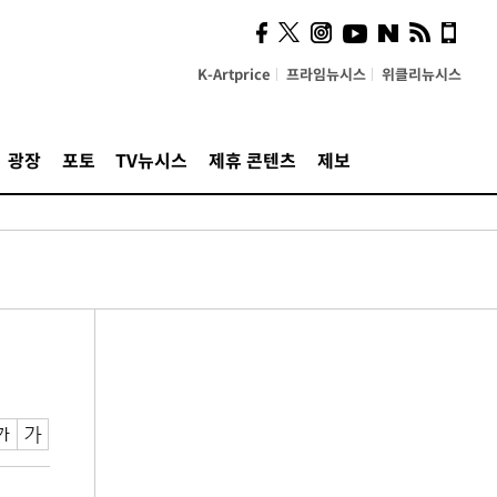
K-Artprice
프라임뉴시스
위클리뉴시스
광장
포토
TV뉴시스
제휴 콘텐츠
제보