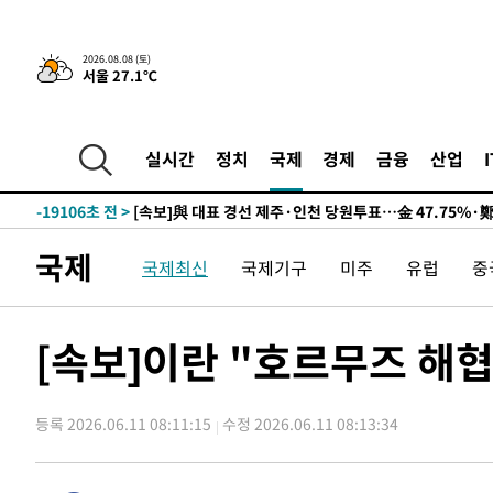
8시간 전 >
[속보]뉴욕증시 상승 마감…S&P 0.6% 나스닥 1.3%↑
2026.08.08 (토)
서울 27.1℃
-28824초 전 >
이란 "호르무즈 재개방 합의 근접…美 배상 선행돼야"
-19871초 전 >
[속보]與최고위원 제주·인천 순회경선…박선원·최민희
한민수·김용 순
-19824초 전 >
[속보]김민석, 與 전대 당원투표 누적 득표율 45.42%로 
실시간
정치
국제
경제
금융
산업
청래 44.56%
-19106초 전 >
[속보]與 대표 경선 제주·인천 당원투표…金 47.75%·
42.08%·宋 10.17%
-18640초 전 >
이강인 "아틀레티코 이적 기뻐…등번호 7번 의미보단 팀 
것"
-18575초 전 >
[속보]與 당대표 경선, 제주·인천 권리당원 투표 김민석 
국제
국제최신
국제기구
미주
유럽
중
-12349초 전 >
낮 최고 35도 '무더위'…동해안 시간당 30㎜ '강한 비'[
-11619초 전 >
[속보]이강인 "감독님이 원하는 마음 느꼈고, 많은 트로피
틀레티코 이적"
-11401초 전 >
수도권 40도 육박 '펄펄'…동해안 일부 지역엔 호의주의
[속보]이란 "호르무즈 해
-10370초 전 >
온열질환 사망자 3명 늘어…누적 환자 3000명 돌파
-4315초 전 >
강릉에 시간당 81.4㎜ 물폭탄…도로 잠기고 담벼락 붕괴
등록 2026.06.11 08:11:15
수정 2026.06.11 08:13:34
-422초 전 >
백운산서 80년근 천종산삼 9뿌리 발견…감정가 1.3억원
31분 전 >
선재도서 해루질 나섰다 실종 60대, 닷새 만에 숨진 채 발견
1시간 전 >
남자 농구, 나고야 아시안게임서 '홈팀' 일본과 한일전