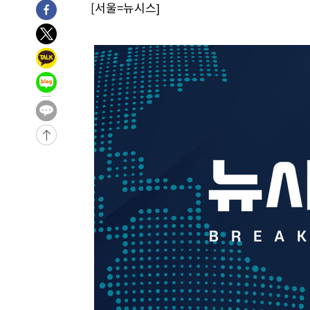
[서울=뉴시스]
1시간 전 >
여수 오동도 해상서 모터보트 전복…1명 사망·1명 실종
2시간 전 >
극한폭염 한풀 꺾이지만…'낮 최고 35도' 무더위, 열대야 계
날씨]
3시간 전 >
축구협회 "압수수색·성접대 논란 사과…쇄신의 기회로 삼겠
3시간 전 >
[속보]'압수수색·성접대 논란' 축구협회 "실망과 걱정 안겨드
6시간 전 >
'최고 37도' 폭염 지속…강원동해안 최대 150㎜ 비
8시간 전 >
[속보]뉴욕증시 상승 마감…S&P 0.6% 나스닥 1.3%↑
-28824초 전 >
이란 "호르무즈 재개방 합의 근접…美 배상 선행돼야"
-19871초 전 >
[속보]與최고위원 제주·인천 순회경선…박선원·최민희
한민수·김용 순
-19824초 전 >
[속보]김민석, 與 전대 당원투표 누적 득표율 45.42%로 
청래 44.56%
-19106초 전 >
[속보]與 대표 경선 제주·인천 당원투표…金 47.75%·
42.08%·宋 10.17%
-18640초 전 >
이강인 "아틀레티코 이적 기뻐…등번호 7번 의미보단 팀 
것"
-18575초 전 >
[속보]與 당대표 경선, 제주·인천 권리당원 투표 김민석 
-12349초 전 >
낮 최고 35도 '무더위'…동해안 시간당 30㎜ '강한 비'[
-11619초 전 >
[속보]이강인 "감독님이 원하는 마음 느꼈고, 많은 트로피
틀레티코 이적"
-11401초 전 >
수도권 40도 육박 '펄펄'…동해안 일부 지역엔 호의주의
-10370초 전 >
온열질환 사망자 3명 늘어…누적 환자 3000명 돌파