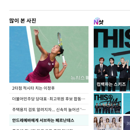
많이 본 사진
컴백하는 스키즈
이번주 국회에는 무
2타점 적시타 치는 이정후
더불어민주당 당대표·최고위원 후보 합동연설회
주택용지 검토 알려지자... 신속히 늘어선 '근조화환'
안드레예바에게 서브하는 페르난데스