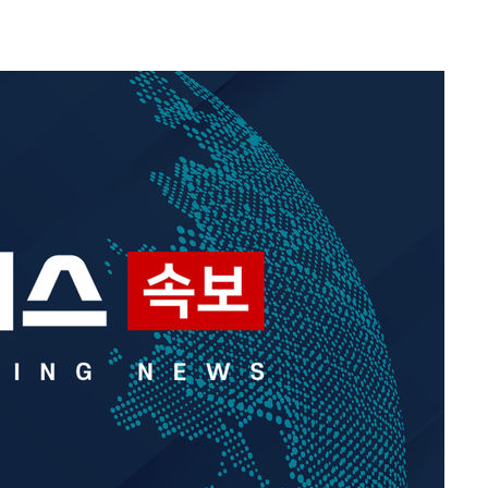
속[다음주
다"
려 죄송"
·서미화·
1위… 정
鄭
위해 뛸
승리
내일날씨]
 원해 아
보