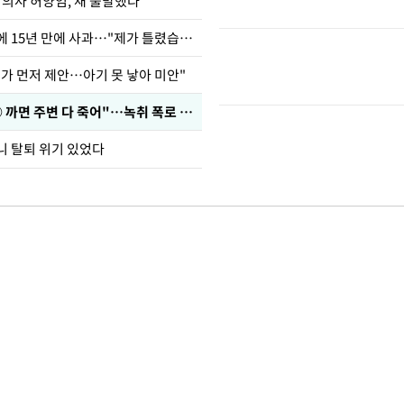
 의사 허양임, 새 출발했다
표창원, 남규리에 15년 만에 사과…"제가 틀렸습니다"
내가 먼저 제안…아기 못 낳아 미안"
차가원 "○○○ 까면 주변 다 죽어"…녹취 폭로 파장
니 탈퇴 위기 있었다