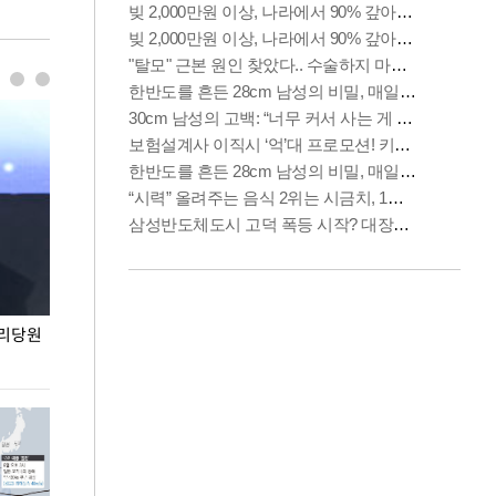
권리당원
무더위 잊는 도심형 여름 축제 '2026 서울 바캉스
용산어린이정원 앞
페스티벌'