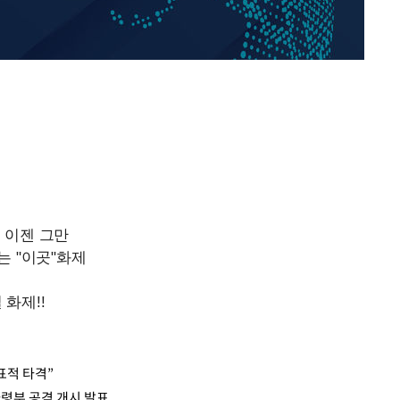
"손 떨림 포착"…카라 한승
1
연, 건강 괜찮나 팬들 '걱정'
'고지용과 이혼' 허양임, 
2
김희철, 거꾸로 걸린 광복
3
"X돌았네"
속[다음주
'덜 똘똘한 한 채' 시대 
4
다"
에 쏠리는 관심[세제 개편,
려 죄송"
차가원 "○○○ 까면 주변
5
미반환 속 녹취 폭로 파장
외신 주목한 '축구협회 성접
6
한일월드컵까지 소환
"한국판 팔란티어 꿈꾼다
7
AI 사업에 진심인 이유
표적 타격”
사령부 공격 개시 발표