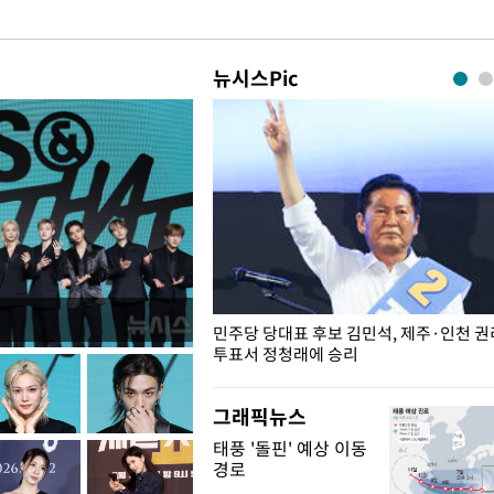
뉴시스Pic
슨 일이? [뉴시스국회토pic]
민주당 당대표 후보 김민석, 제주·인천 
투표서 정청래에 승리
그래픽뉴스
태풍 '돌핀' 예상 이동
경로