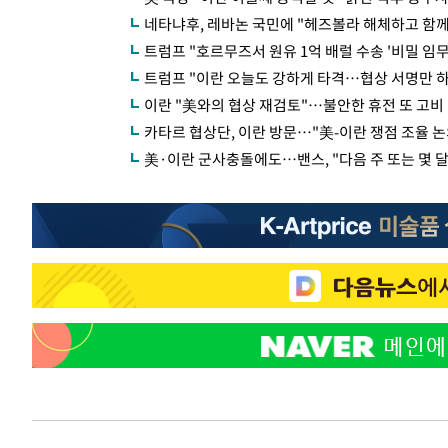
네타냐후, 레바논 국민에 "헤즈볼라 해체하고 함께
트럼프 "호르무즈서 원유 1억 배럴 수송 '비밀 임무
트럼프 "이란 오늘도 강하게 타격…협상 서명만 하
이란 "美와의 협상 재검토"…불안한 휴전 또 고비
카타르 협상단, 이란 방문…"美-이란 쟁점 조율 논
美·이란 군사충돌에도…밴스, "다음 주 또는 몇 달 