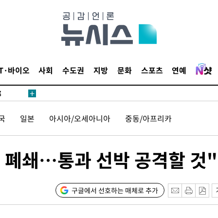
·서미화·
1위… 정
IT·바이오
사회
수도권
지방
문화
스포츠
연예
鄭
위해 뛸
승리
국
일본
아시아/오세아니아
중동/아프리카
내일날씨]
 원해 아
보
협 폐쇄…통과 선박 공격할 것"
구글에서 선호하는 매체로 추가