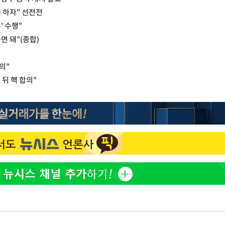
 하자" 선전전
' 수행"
면 돼"(종합)
의"
뒤 핵 합의"