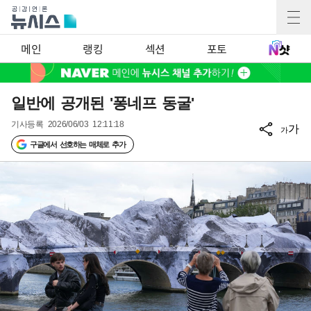
메인
랭킹
섹션
포토
일반에 공개된 '퐁네프 동굴'
기사등록
2026/06/03 12:11:18
가
가
구글에서 선호하는 매체로 추가