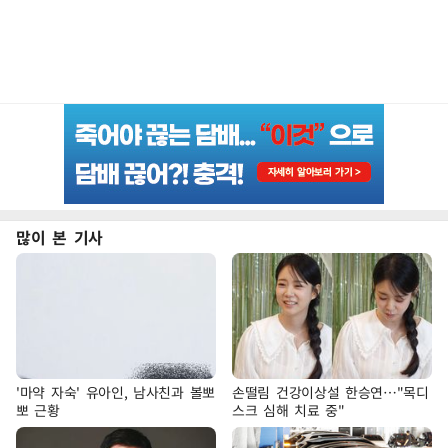
많이 본 기사
'마약 자숙' 유아인, 남사친과 볼뽀
손떨림 건강이상설 한승연…"목디
뽀 근황
스크 심해 치료 중"