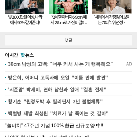
댓글
이시간
핫
뉴스
방은희, 어머니 고독사에 오열 "이틀 만에 발견"
'서준맘' 박세미, 연하 남친과 열애 "결혼 전제"
황기순 "원정도박 후 필리핀서 2년 불법체류"
백혈병 재발 최성원 "치료가 날 죽이는 것 같아"