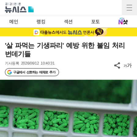
메인
랭킹
섹션
포토
'살 파먹는 기생파리' 예방 위한 불임 처리
번데기들
기사등록
2026/06/12 10:40:31
가
가
구글에서 선호하는 매체로 추가