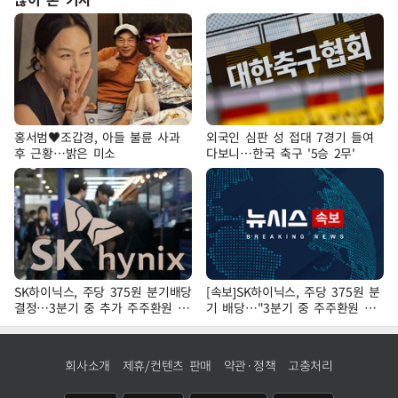
홍서범♥조갑경, 아들 불륜 사과
외국인 심판 성 접대 7경기 들여
후 근황…밝은 미소
다보니…한국 축구 '5승 2무'
SK하이닉스, 주당 375원 분기배당
[속보]SK하이닉스, 주당 375원 분
결정…3분기 중 추가 주주환원 발
기 배당…"3분기 중 주주환원 방
표
안 확정"
회사소개
제휴/컨텐츠 판매
약관·정책
고충처리