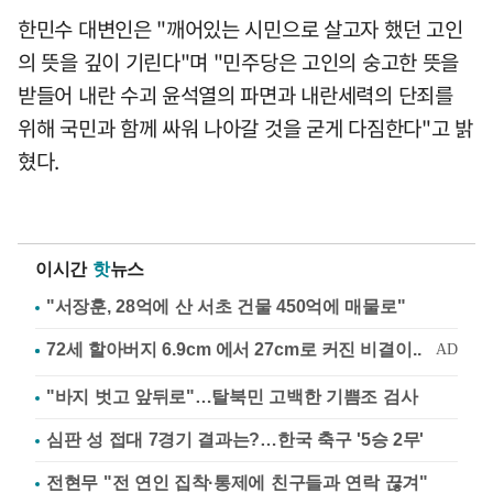
한민수 대변인은 "깨어있는 시민으로 살고자 했던 고인
의 뜻을 깊이 기린다"며 "민주당은 고인의 숭고한 뜻을
받들어 내란 수괴 윤석열의 파면과 내란세력의 단죄를
위해 국민과 함께 싸워 나아갈 것을 굳게 다짐한다"고 밝
혔다.
이시간
핫
뉴스
"서장훈, 28억에 산 서초 건물 450억에 매물로"
"바지 벗고 앞뒤로"…탈북민 고백한 기쁨조 검사
심판 성 접대 7경기 결과는?…한국 축구 '5승 2무'
전현무 "전 연인 집착·통제에 친구들과 연락 끊겨"