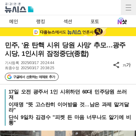
메인
랭킹
섹션
포토
민주, '윤 탄핵 시위 당원 사망' 추모…광주
시당, 1인시위 잠정중단(종합)
기사등록
2025/03/17 20:24:44
가
가
최종수정
2025/03/17 20:38:25
구글에서 선호하는 매체로 추가
17일 오전 광주서 1인 시위하던 60대 민주당원 쓰러
져
이재명 "뜻 고스란히 이어받을 것…남은 과제 맡겨달
라"
단식 9일차 김경수 "피켓 든 마음 너무나도 알기에 비
통"