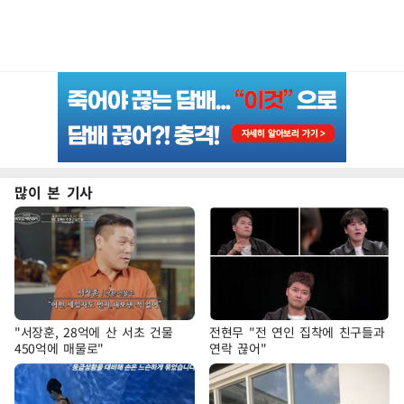
많이 본 기사
"서장훈, 28억에 산 서초 건물
전현무 "전 연인 집착에 친구들과
450억에 매물로"
연락 끊어"