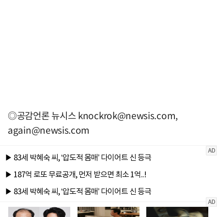
◎공감언론 뉴시스
knockrok@newsis.com
,
again@newsis.com