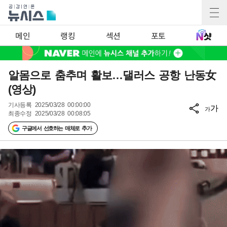
메인
랭킹
섹션
포토
알몸으로 춤추며 활보…댈러스 공항 난동女
(영상)
기사등록
2025/03/28 00:00:00
가
가
최종수정
2025/03/28 00:08:05
구글에서 선호하는 매체로 추가