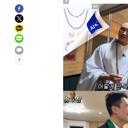
X
차'
-6847초 전 >
콜롬비아 신임 우파 대통령 취임 하루만에 차량폭탄 폭발 
-441초 전 >
튀르키예 외무장관, "메카 3국 방위협정은 이란이 목표 아냐 
39분 전 >
이군이 불법 군시설 건설한 레바논 남부에서 레바논군 3명 폭
1시간 전 >
[속보]美중부 사령관, 이스라엘 긴급방문 다중화된 전선 상황
1시간 전 >
美 국방부, 켄달 전 공군장관 보안허가 취소…“에어포스원 기
론 누출”
2시간 전 >
‘축구의 신’ 아르헨티나 축구 선수 메시의 부친 지병 별세
2시간 전 >
“美 이란전 무기 소진…북한과 분쟁시 주한 미군 취약해질 수