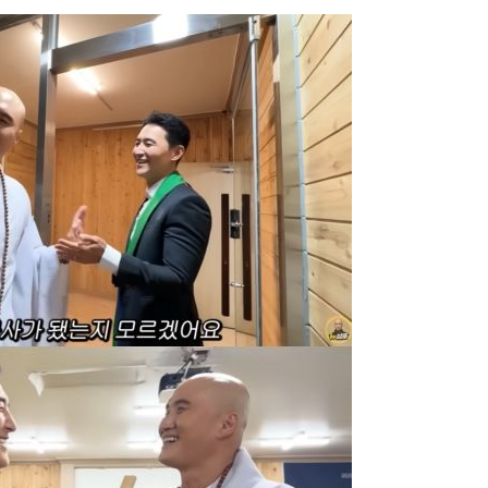
사건
" 밝혀
발로 부상
 논의
밀정보, 언
 있어”