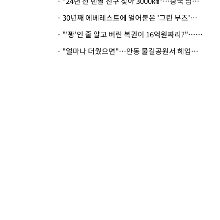
· "24년 전 펜팔 친구 찾아 3000㎞"…중국 남성 사연에 '뭉클'
· 30년째 에베레스트에 얼어붙은 '그린 부츠'…드디어 가족 품으로
· "'꽝'인 줄 알고 버린 복권이 16억원짜리?"…극적으로 되찾은 사연
· "얼마나 더웠으면"…안동 물길공원서 헤엄친 구렁이 '소동'