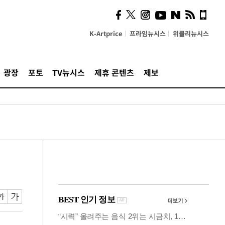
사이 해답 찾았죠"…알을
깨고 나온 '초자아'
K-Artprice
프라임뉴시스
위클리뉴시스
광장
포토
TV뉴시스
제휴 콘텐츠
제보