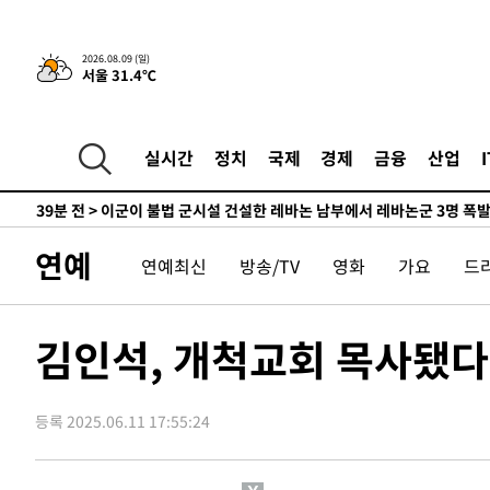
-21722초 전 >
'2경기 연속 침묵' 손흥민, 톨루카전 68분만 뛰고 슈팅 0
-20474초 전 >
이강인, 오늘 서울서 AT마드리드 입단식…'전례 없는 특
2026.08.09 (일)
서울 31.4℃
-7356초 전 >
'여긴 20도, 저긴 50도'…열화상 카메라로 본 폭염 저감시
차'
-6827초 전 >
콜롬비아 신임 우파 대통령 취임 하루만에 차량폭탄 폭발 
-421초 전 >
튀르키예 외무장관, "메카 3국 방위협정은 이란이 목표 아냐 
실시간
정치
국제
경제
금융
산업
39분 전 >
이군이 불법 군시설 건설한 레바논 남부에서 레바논군 3명 폭
1시간 전 >
[속보]美중부 사령관, 이스라엘 긴급방문 다중화된 전선 상황
1시간 전 >
美 국방부, 켄달 전 공군장관 보안허가 취소…“에어포스원 기
연예
연예최신
방송/TV
영화
가요
드
론 누출”
2시간 전 >
‘축구의 신’ 아르헨티나 축구 선수 메시의 부친 지병 별세
2시간 전 >
“美 이란전 무기 소진…북한과 분쟁시 주한 미군 취약해질 수
-27178초 전 >
[속보]장은수, KLPGA 제주삼다수 역전 우승…데뷔 10년
김인석, 개척교회 목사됐
정상
-22543초 전 >
"얼마나 더웠으면"…안동 물길공원서 헤엄친 구렁이 '소
-22470초 전 >
손흥민, 68분 뛰고 2경기 침묵…LAFC, 톨루카에 1-0 승
등록 2025.06.11 17:55:24
-21742초 전 >
'2경기 연속 침묵' 손흥민, 톨루카전 68분만 뛰고 슈팅 0
-20494초 전 >
이강인, 오늘 서울서 AT마드리드 입단식…'전례 없는 특
-7376초 전 >
'여긴 20도, 저긴 50도'…열화상 카메라로 본 폭염 저감시