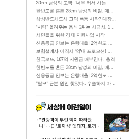
"관광객이 뿌린 먹이 따라왔
나"…日 '토끼섬' 멧돼지, 토끼까
지 사냥