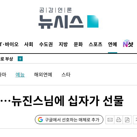
개
급대우'
설 '온도
사건
" 밝혀
IT·바이오
사회
수도권
지방
문화
스포츠
연예
발로 부상
 논의
밀정보, 언
라마
예능
해외연예
스타
 있어”
 차에 첫
다…뉴진스님에 십자가 선물
동'
리(종합)
개
구글에서 선호하는 매체로 추가
급대우'
설 '온도