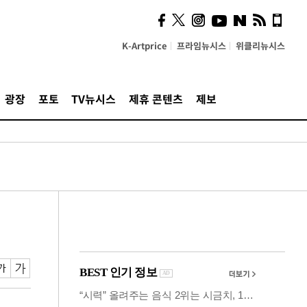
시, 스마트폰 액세서리에
NFC 더했다
K-Artprice
프라임뉴시스
위클리뉴시스
광장
포토
TV뉴시스
제휴 콘텐츠
제보