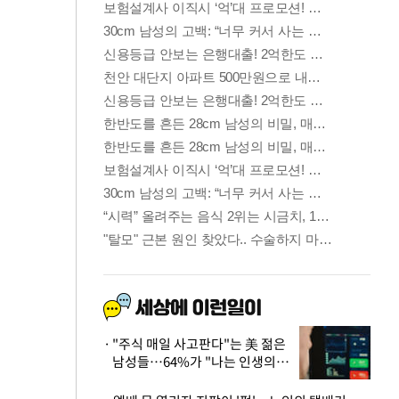
"주식 매일 사고판다"는 美 젊은
남성들…64%가 "나는 인생의
패배자“