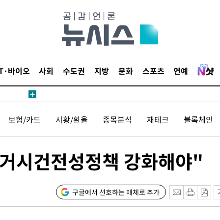
IT·바이오
사회
수도권
지방
문화
스포츠
연예
보험/카드
시황/환율
종목분석
재테크
블록체인
…거시건전성정책 강화해야"
구글에서 선호하는 매체로 추가