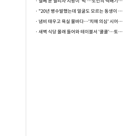
· 엘베 문 열리자 지팡이 '퍽'…노인의 택배기사 폭행 이유
· "20년 병수발했는데 얼굴도 모르는 동생이 유산 절반을"…배다른 형제 상속권 있을까
· 냄비 태우고 욕실 물바다…'치매 의심' 시어머니 검사 권유했다가 '날벼락'
· 새벽 식당 몰래 들어와 테이블서 '쿨쿨'…토사물 남기고 사라진 남성