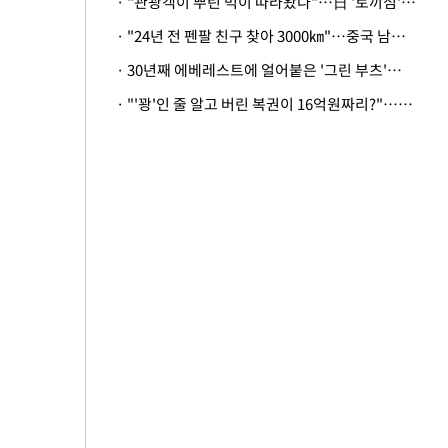
· "관광객이 뿌린 먹이 따라왔나"…日 '토끼섬' 멧돼지, 토끼까지 사냥
· "24년 전 펜팔 친구 찾아 3000㎞"…중국 남성 사연에 '뭉클'
· 30년째 에베레스트에 얼어붙은 '그린 부츠'…드디어 가족 품으로
· "'꽝'인 줄 알고 버린 복권이 16억원짜리?"…극적으로 되찾은 사연