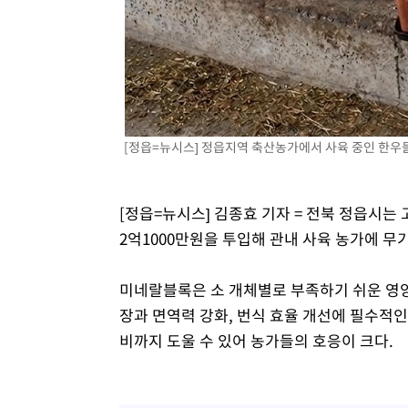
-8256초 전 >
[속보]장은수, KLPGA 제주삼다수 역전 우승…데뷔 10년 
상
-3621초 전 >
"얼마나 더웠으면"…안동 물길공원서 헤엄친 구렁이 '소동
-3548초 전 >
손흥민, 68분 뛰고 2경기 침묵…LAFC, 톨루카에 1-0 승리
-2820초 전 >
'2경기 연속 침묵' 손흥민, 톨루카전 68분만 뛰고 슈팅 0개
-1572초 전 >
이강인, 오늘 서울서 AT마드리드 입단식…'전례 없는 특급
[정읍=뉴시스] 정읍지역 축산농가에서 사육 중인 한우들
3시간 전 >
'여긴 20도, 저긴 50도'…열화상 카메라로 본 폭염 저감시설 
[정읍=뉴시스] 김종효 기자 = 전북 정읍시는
2억1000만원을 투입해 관내 사육 농가에 무기
미네랄블록은 소 개체별로 부족하기 쉬운 영양
장과 면역력 강화, 번식 효율 개선에 필수적
비까지 도울 수 있어 농가들의 호응이 크다.