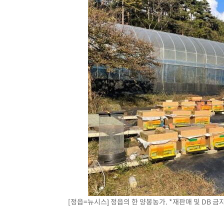
[정읍=뉴시스] 정읍의 한 양봉농가. *재판매 및 DB 금