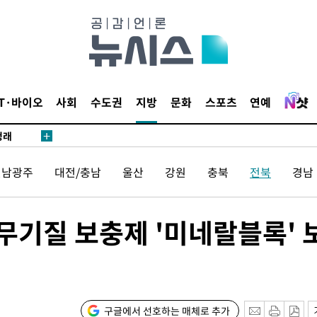
데뷔전
되길"
시작'
IT·바이오
사회
수도권
지방
문화
스포츠
연예
승리…정청래
청래
청래 승리
전남광주
대전/충남
울산
강원
충북
전북
경남
7%·정청래
2%·김민석
0.30%
무기질 보충제 '미네랄블록' 
차에 첫 정
'
(종합)
구글에서 선호하는 매체로 추가