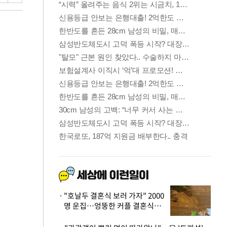
"호날두 결혼식 보러 가자" 2000
명 운집…엉뚱한 커플 결혼식에
'황당'