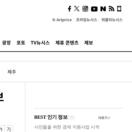
사이 해답 찾았죠"…알을
깨고 나온 '초자아'
K-Artprice
프라임뉴시스
위클리뉴시스
광장
포토
TV뉴시스
제휴 콘텐츠
제보
제주
보