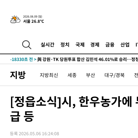
-29364초 전 >
[속보]'AT마드리드 7번' 이강인, 맨시티 상대로 비공식 
-27428초 전 >
네타냐후, 트럼프의 가자 평화 2차 15개조 평화안 '거부'
2026.08.09 (일)
서울 26.8℃
-24024초 전 >
이강인 ATM 입단식에 '상암벌 들썩'…"세계적인 선수 
-23020초 전 >
태풍 돌핀, 중 저장성 타이저우시 해안에 상륙 (1보)
-20366초 전 >
AT마드리드 데뷔 앞둔 이강인, 맨시티전 선발 대신 '벤치 
실시간
정치
국제
경제
금융
산업
-18996초 전 >
[속보]與 강원·TK 당원투표 합산 김민석 48.54%로 
44.40%
-18330초 전 >
與 강원·TK 당원투표 합산 김민석 46.01%로 승리…정
44.53%
-18170초 전 >
[속보]與전대 권리당원투표…강원·경북 김민석, 대구 정
지방
지방최신
세종
부산
대구/경북
-17977초 전 >
[속보]與 당대표 경선, 경북 권리당원 투표 김민석 47.3
45.71%
-17879초 전 >
[속보]與 당대표 경선, 대구 권리당원 투표 정청래 47.8
46.35%
-17676초 전 >
[속보]與 당대표 경선, 강원 권리당원 투표 김민석 승리…5
[정읍소식]시, 한우농가에 
득표
-15594초 전 >
"일본축구협회, 대한축구협회 성 접대 의혹 심판 조사"
급 등
-8236초 전 >
[속보]장은수, KLPGA 제주삼다수 역전 우승…데뷔 10년 
상
-3601초 전 >
"얼마나 더웠으면"…안동 물길공원서 헤엄친 구렁이 '소동
-3528초 전 >
손흥민, 68분 뛰고 2경기 침묵…LAFC, 톨루카에 1-0 승리
등록 2026.05.06 16:24:08
-2800초 전 >
'2경기 연속 침묵' 손흥민, 톨루카전 68분만 뛰고 슈팅 0개