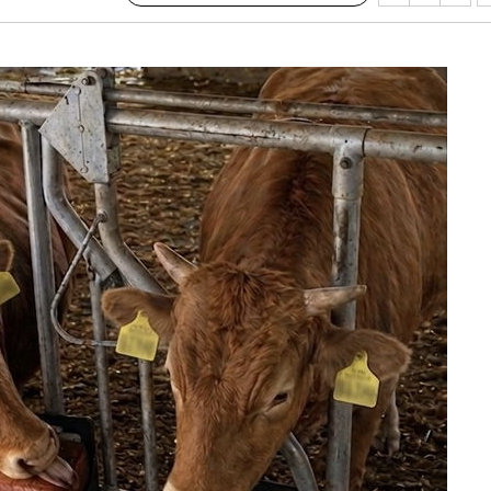
대우'
'온도차'
종합)
데뷔전
되길"
시작'
승리…정청래
청래
청래 승리
7%·정청래
2%·김민석
0.30%