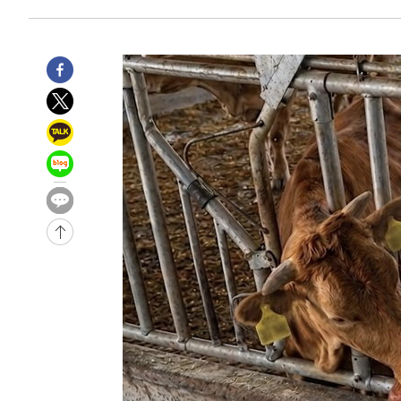
-1552초 전 >
이강인, 오늘 서울서 AT마드리드 입단식…'전례 없는 특급
3시간 전 >
'여긴 20도, 저긴 50도'…열화상 카메라로 본 폭염 저감시설 
-32143초 전 >
'AT마드리드 7번' 이강인 데뷔전…맨시티에 1-3 역전패(
-29882초 전 >
'AT마드리드 7번' 이강인, 맨시티 상대로 비공식 데뷔전
-29384초 전 >
[속보]'AT마드리드 7번' 이강인, 맨시티 상대로 비공식 
-27448초 전 >
네타냐후, 트럼프의 가자 평화 2차 15개조 평화안 '거부'
-24044초 전 >
이강인 ATM 입단식에 '상암벌 들썩'…"세계적인 선수 
-23040초 전 >
태풍 돌핀, 중 저장성 타이저우시 해안에 상륙 (1보)
-20386초 전 >
AT마드리드 데뷔 앞둔 이강인, 맨시티전 선발 대신 '벤치 
-19016초 전 >
[속보]與 강원·TK 당원투표 합산 김민석 48.54%로 
44.40%
-18350초 전 >
與 강원·TK 당원투표 합산 김민석 46.01%로 승리…정
44.53%
-18190초 전 >
[속보]與전대 권리당원투표…강원·경북 김민석, 대구 정
-17997초 전 >
[속보]與 당대표 경선, 경북 권리당원 투표 김민석 47.3
45.71%
-17899초 전 >
[속보]與 당대표 경선, 대구 권리당원 투표 정청래 47.8
46.35%
-17696초 전 >
[속보]與 당대표 경선, 강원 권리당원 투표 김민석 승리…5
득표
-15614초 전 >
"일본축구협회, 대한축구협회 성 접대 의혹 심판 조사"