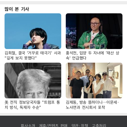
많이 본 기사
김희철, 결국 '거꾸로 태극기' 사과
홍석천, 입양 두 자녀에 '재산 상
"깊게 보지 못했다"
속' 언급했다
美 전직 정보당국자들 "트럼프 통
김제동, 방송 뜸하더니…이문세·
치 방식, 독재자 수순"
노사연과 전시회서 포착
회사소개
제휴/컨텐츠 판매
약관·정책
고충처리