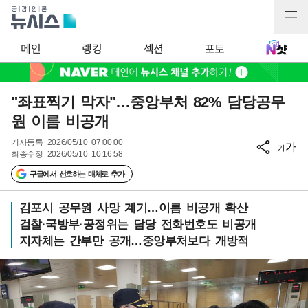
메인
랭킹
섹션
포토
"좌표찍기 막자"…중앙부처 82% 담당공무
원 이름 비공개
기사등록
2026/05/10 07:00:00
가
가
최종수정
2026/05/10 10:16:58
구글에서 선호하는 매체로 추가
김포시 공무원 사망 계기…이름 비공개 확산
검찰·국방부·공정위는 담당 전화번호도 비공개
지자체는 간부만 공개…중앙부처보다 개방적