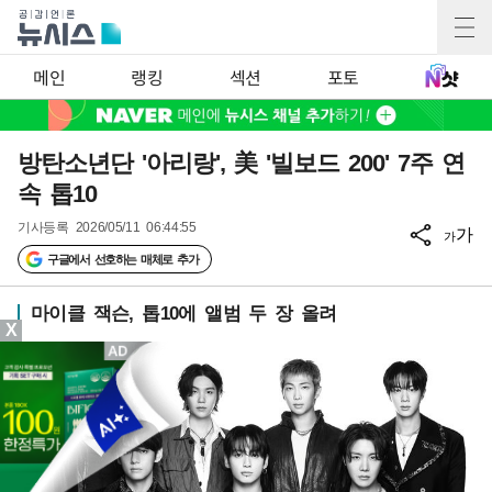
메인
랭킹
섹션
포토
방탄소년단 '아리랑', 美 '빌보드 200' 7주 연
속 톱10
기사등록
2026/05/11 06:44:55
가
가
구글에서 선호하는 매체로 추가
마이클 잭슨, 톱10에 앨범 두 장 올려
X