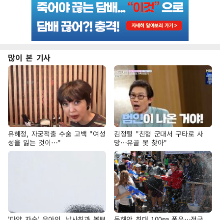
많이 본 기사
유혜정, 자궁적출 수술 고백 "여성
김정렬 "친형 군대서 구타로 사
성을 잃는 것이…"
망…유골 못 찾아"
'마약 자숙' 유아인, 남사친과 볼뽀
동해안 최대 100㎜ 폭우…전국