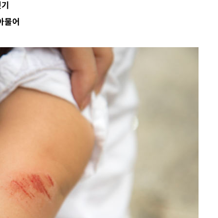
씻기
불가피"
 아물어
수수색
태세 강
어"
·당황'
'
 혐의
감
 포착