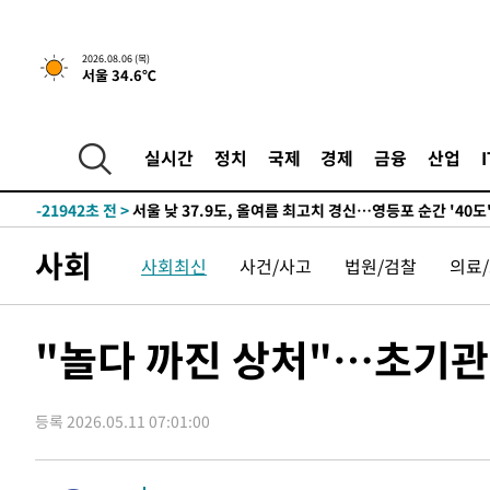
-23852초 전 >
[속보] SKT, 에이닷 서비스 장애 발생…"원인 파악 중"
-23258초 전 >
[속보]합참 "북, 동해상으로 미상 발사체 발사"
2026.08.06 (목)
서울 34.6℃
-22654초 전 >
'낮 최고 39도' 불볕더위…한밤 열대야도 계속[내일날씨]
-22613초 전 >
[속보]7~9일 프로야구 3연전도 폭염 취소…11일 재개
-22275초 전 >
"韓 외환시장 개입 관측 배경엔 美의 대한국 무역적자 있
실시간
정치
국제
경제
금융
산업
-22102초 전 >
'월드컵 탈락 후폭풍' 축구협회…초유의 압수수색에 '충격
-21942초 전 >
서울 낮 37.9도, 올여름 최고치 경신…영등포 순간 '40도
-21504초 전 >
[속보]종합특검, 대검 추가 압수수색…내란 중요임무종사
사회
사회최신
사건/사고
법원/검찰
의료
-17599초 전 >
[속보]코스닥, 800p 회복…0.26% 오른 801.67 마감
-17529초 전 >
[속보]코스피, 301.88포인트(4.58%) 내린 6296.38 마
-17394초 전 >
[속보]원·달러 환율, 0.7원 내린 1423.8원 마감
"놀다 까진 상처"…초기관
-14993초 전 >
"여기 떨어졌다"…다누리, 스페이스X 로켓 달 충돌 흔적
-12038초 전 >
손흥민, 5경기 연속골 실패…LAFC는 승부차기 끝 과달
등록 2026.05.11 07:01:00
-4639초 전 >
내일까지 39도 '펄펄'…기상청 "태풍 지나며 폭염 잠시 꺾
-4276초 전 >
트럼프, 한국계 진보 주지사 후보 맹공…"공산주의가 최대
-4254초 전 >
"美간섭에 합의 지연"…트럼프, '이란 호르무즈 통제권' 