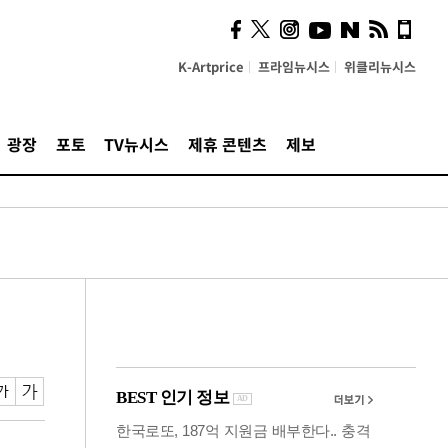
의견, 국토부·LH에 충실히
전달할 것"
K-Artprice
프라임뉴시스
위클리뉴시스
광장
포토
TV뉴시스
제휴 콘텐츠
제보