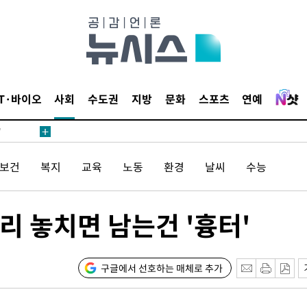
어"
IT·바이오
사회
수도권
지방
문화
스포츠
연예
·당황'
'
 혐의
/보건
복지
교육
노동
환경
날씨
수능
감
리 놓치면 남는건 '흉터'
 포착
라하라 격파
인다"
구글에서 선호하는 매체로 추가
 위협"
수용할까