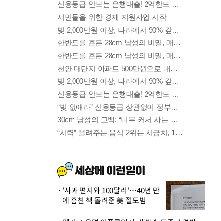
'사과 편지와 100달러'…40년 만
에 훔친 책 돌려준 美 절도범