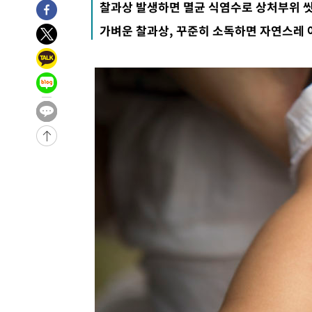
찰과상 발생하면 멸균 식염수로 상처부위 
-774초 전 >
[속보]산업장관 "李정부, 원전 반대 안해…안정 전력 위해 
가벼운 찰과상, 꾸준히 소독하면 자연스레
8분 전 >
[속보]경찰, '홍명보 선임 논란' 대한축구협회·축구회관 등 압
-25694초 전 >
[속보]합참 "北 발사체는 단거리탄도미사일…감시·경계
화"
-25442초 전 >
日방위성, 北이 동해로 쏜 발사체는 탄도미사일 가능성
-23872초 전 >
[속보] SKT, 에이닷 서비스 장애 발생…"원인 파악 중"
-23278초 전 >
[속보]합참 "북, 동해상으로 미상 발사체 발사"
-22674초 전 >
'낮 최고 39도' 불볕더위…한밤 열대야도 계속[내일날씨]
-22633초 전 >
[속보]7~9일 프로야구 3연전도 폭염 취소…11일 재개
-22295초 전 >
"韓 외환시장 개입 관측 배경엔 美의 대한국 무역적자 있
-22122초 전 >
'월드컵 탈락 후폭풍' 축구협회…초유의 압수수색에 '충격
-21962초 전 >
서울 낮 37.9도, 올여름 최고치 경신…영등포 순간 '40도
-21524초 전 >
[속보]종합특검, 대검 추가 압수수색…내란 중요임무종사
-17619초 전 >
[속보]코스닥, 800p 회복…0.26% 오른 801.67 마감
-17549초 전 >
[속보]코스피, 301.88포인트(4.58%) 내린 6296.38 마
-17414초 전 >
[속보]원·달러 환율, 0.7원 내린 1423.8원 마감
-15013초 전 >
"여기 떨어졌다"…다누리, 스페이스X 로켓 달 충돌 흔적