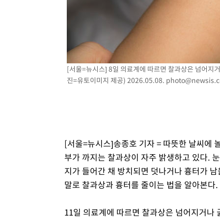
-12058초 전 >
손흥민, 5경기 연속골 실패…LAFC는 승부차기 끝 과달
-4659초 전 >
내일까지 39도 '펄펄'…기상청 "태풍 지나며 폭염 잠시 꺾
-4296초 전 >
트럼프, 한국계 진보 주지사 후보 맹공…"공산주의가 최대
-4274초 전 >
"美간섭에 합의 지연"…트럼프, '이란 호르무즈 통제권' 
-794초 전 >
[속보]산업장관 "李정부, 원전 반대 안해…안정 전력 위해 
[서울=뉴시스] 8일 의료계에 따르면 찰과상은 넘어지거
진=유토이미지 제공) 2026.05.08.
photo@newsis.
8분 전 >
[속보]경찰, '홍명보 선임 논란' 대한축구협회·축구회관 등 압
[서울=뉴시스]송종호 기자 = 따뜻한 날씨에 
부가 까지는 찰과상이 자주 밝생하고 있다. 눈
지가 들어간 채 방치되면 덧나거나 흉터가 남
말로 찰과상과 흉터를 줄이는 법을 알아본다.
11일 의료계에 따르면 찰과상은 넘어지거나 