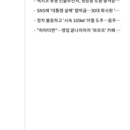
· 멕시코 유명 인플루언서, 생방송 도중 총격받아 사망
· SNS에 '대통령 살해' 협박글…30대 회사원 '불구속 송치'
· 정차 불응하고 '시속 165㎞' 아찔 도주…음주운전자 체포
· "하마터면"…영업 끝나자마자 '와르르' 카페 테라스 덮친 대리석 외벽