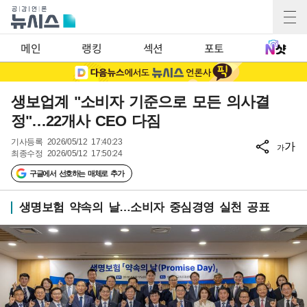
메인
랭킹
섹션
포토
생보업계 "소비자 기준으로 모든 의사결
정"…22개사 CEO 다짐
기사등록
2026/05/12 17:40:23
가
가
최종수정
2026/05/12 17:50:24
구글에서 선호하는 매체로 추가
생명보험 약속의 날…소비자 중심경영 실천 공표