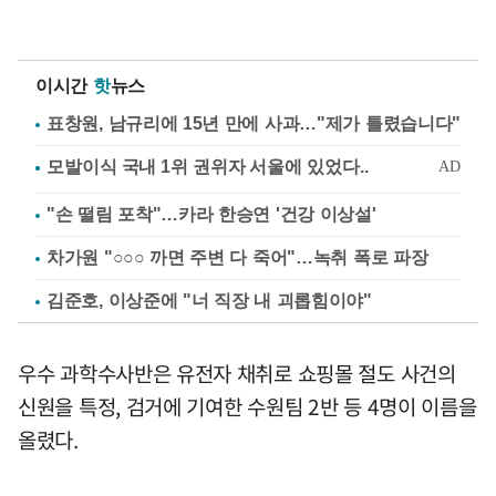
이시간
핫
뉴스
표창원, 남규리에 15년 만에 사과…"제가 틀렸습니다"
"손 떨림 포착"…카라 한승연 '건강 이상설'
차가원 "○○○ 까면 주변 다 죽어"…녹취 폭로 파장
김준호, 이상준에 "너 직장 내 괴롭힘이야"
우수 과학수사반은 유전자 채취로 쇼핑몰 절도 사건의
신원을 특정, 검거에 기여한 수원팀 2반 등 4명이 이름을
올렸다.