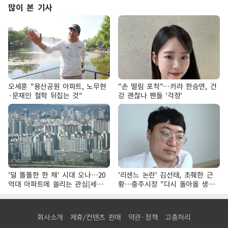
많이 본 기사
오세훈 "용산공원 아파트, 노무현
"손 떨림 포착"…카라 한승연, 건
·문재인 철학 뒤집는 것"
강 괜찮나 팬들 '걱정'
'덜 똘똘한 한 채' 시대 오나…20
'리센느 논란' 김선태, 초췌한 근
억대 아파트에 쏠리는 관심[세제
황…충주시장 "다시 돌아올 생
개편, 그 이후②]
각?"
회사소개
제휴/컨텐츠 판매
약관·정책
고충처리