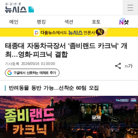
메인
랭킹
섹션
포토
태종대 자동차극장서 '좀비랜드 카크닉' 개
최…영화·피크닉 결합
기사등록
2026/05/16 01:00:00
가
가
구글에서 선호하는 매체로 추가
반려동물 동반 가능…선착순 60팀 모집