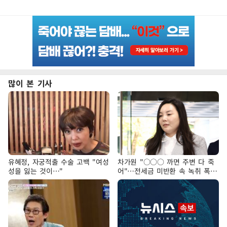
많이 본 기사
유혜정, 자궁적출 수술 고백 "여성
차가원 "○○○ 까면 주변 다 죽
성을 잃는 것이…"
어"…전세금 미반환 속 녹취 폭로
파장