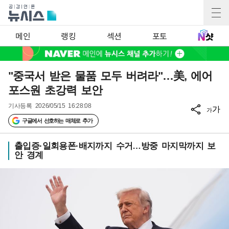
메인
랭킹
섹션
포토
"중국서 받은 물품 모두 버려라"…美, 에어
포스원 초강력 보안
기사등록
2026/05/15 16:28:08
가
가
구글에서 선호하는 매체로 추가
출입증·일회용폰·배지까지 수거…방중 마지막까지 보
안 경계