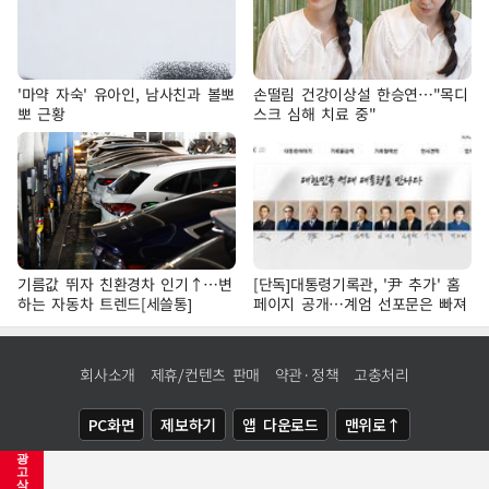
'마약 자숙' 유아인, 남사친과 볼뽀
손떨림 건강이상설 한승연…"목디
뽀 근황
스크 심해 치료 중"
기름값 뛰자 친환경차 인기↑…변
[단독]대통령기록관, '尹 추가' 홈
하는 자동차 트렌드[세쓸통]
페이지 공개…계엄 선포문은 빠져
회사소개
제휴/컨텐츠 판매
약관·정책
고충처리
PC화면
제보하기
앱 다운로드
맨위로↑
광
COPYRIGHTⓒ
NEWSIS
ALL RIGHTS RESERVED.
고
삭