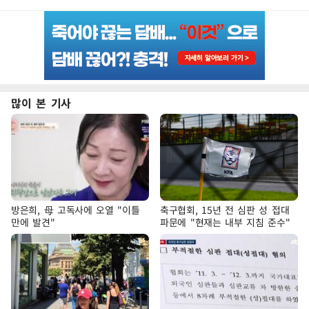
많이 본 기사
방은희, 母 고독사에 오열 "이틀
축구협회, 15년 전 심판 성 접대
만에 발견"
파문에 "현재는 내부 지침 준수"