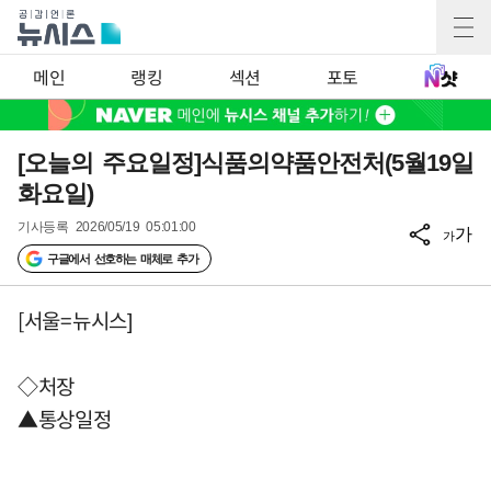
메인
랭킹
섹션
포토
[오늘의 주요일정]식품의약품안전처(5월19일
화요일)
기사등록
2026/05/19 05:01:00
가
가
구글에서 선호하는 매체로 추가
[서울=뉴시스]
◇처장
▲통상일정