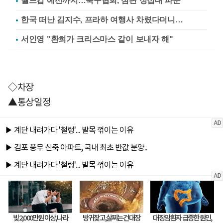
월드컵 예선까지…축구협회, 심판 성접대 파문
한국 떠난 김지수, 프라하 여행사 차렸다더니…
서인영 "환희가 크리스마스 같이 보내자 해"
◇차장
▲통상일정