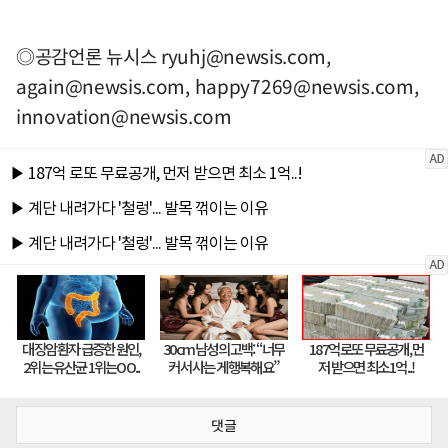
◎공감언론 뉴시스
ryuhj@newsis.com
,
again@newsis.com
,
happy7269@newsis.com
,
innovation@newsis.com
댓글