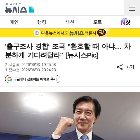
메인
랭킹
섹션
포토
'출구조사 경합' 조국 "환호할 때 아냐… 차
분하게 기다려달라" [뉴시스Pic]
기사등록
2026/06/03 19:25:58
가
가
최종수정
2026/06/03 20:24:23
구글에서 선호하는 매체로 추가