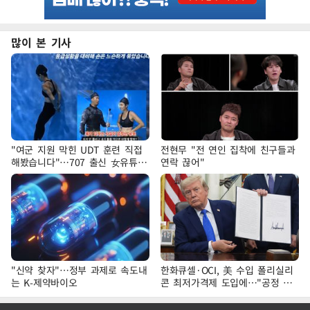
많이 본 기사
"여군 지원 막힌 UDT 훈련 직접
전현무 "전 연인 집착에 친구들과
해봤습니다"…707 출신 女유튜버
연락 끊어"
'완벽 소화'
"신약 찾자"…정부 과제로 속도내
한화큐셀·OCI, 美 수입 폴리실리
는 K-제약바이오
콘 최저가격제 도입에…"공정 경
쟁·수익성 개선 환영"