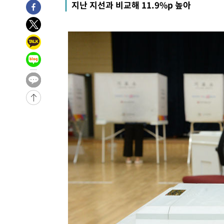
지난 지선과 비교해 11.9%p 높아
25.3%↑
-26306초 전 >
[속보]'채상병 순직 책임' 임성근, 항소심도 징역 3년
-26172초 전 >
[속보]종합특검, '관저이전 봐주기 감사' 유병호 구속기소
-22772초 전 >
민주 콩고 에볼라환자 4천명 돌파, 4053명 발생 1850명
-22022초 전 >
[속보]'300억원대 사기 혐의' 차가원 대표 구속 송치
-21216초 전 >
"미 전국적 살모네라 식중독 원인은 멕시코산 할라피뇨"--
-19729초 전 >
[속보]경찰·노동부, HL만도 평택사업장 끼임 사망 관련
-19610초 전 >
[속보]합수본, '투표율 허위 입력' 중앙·서울·경기도 선관
압수수색
-19365초 전 >
[속보]원·달러 환율, 오전 9시 1423.8원
-19161초 전 >
[속보]삼성전자·SK하이닉스 동반 강보합…1%대 상승 
-19147초 전 >
[속보]코스닥, 5.95포인트(0.74%) 상승한 807.62개장
-19115초 전 >
[속보]코스피, 6300선 재탈환…1.09% 오른 6365.07 
-16280초 전 >
시리아 다마스쿠스 교외에서 미니버스 폭발.. 14명 부상, 
태
-15578초 전 >
입추에도 극한더위…서울 낮 39도 '폭염중대경보'
-10542초 전 >
이란, 호르무즈서 "적국 목표물들"과 대치로 남부 케슘섬
례 큰 폭발음
-9257초 전 >
[속보]美, 폴리실리콘 수입 규제…파생제품 15% 관세, 12
효
-7408초 전 >
[속보]트럼프, 美 원정출산 금지 행정명령 서명