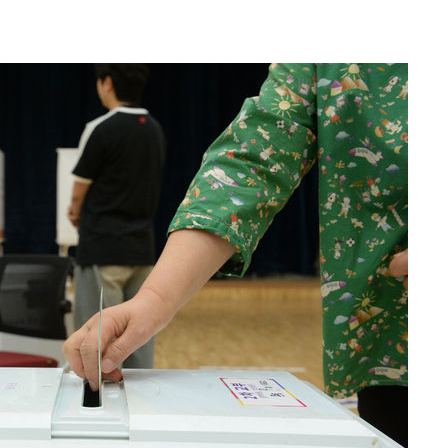
 사망
 CDC
 압수수색
위 등 9곳
출발
개장
3명은 중
에서 두차
0일 후 발