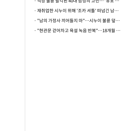
· 직장 불륜 발각된 40대 남성의 고민…"유포 동료 명예훼손·협박죄 고소 가능할까"
· 재취업한 시누이 위해 '조카 셔틀' 떠넘긴 남편…아내 "난 못한다"
· "남의 가정사 끼어들지 마"…시누이 불륜 덮으려는 남편에 억울한 아내
· "현관문 걷어차고 욕설 녹음 반복"…18개월 아기 키우는 집 뒤흔든 '앞집의 비극'