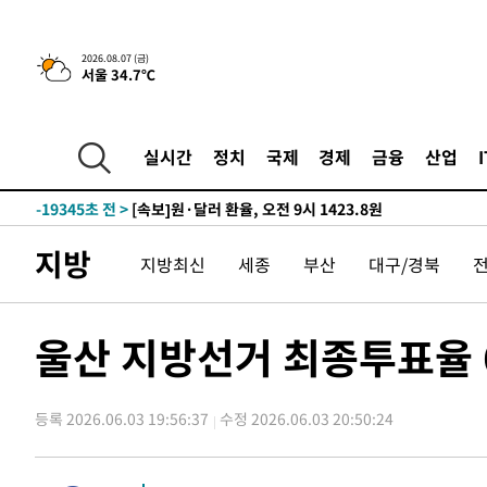
-22752초 전 >
민주 콩고 에볼라환자 4천명 돌파, 4053명 발생 1850명
-22002초 전 >
[속보]'300억원대 사기 혐의' 차가원 대표 구속 송치
2026.08.07 (금)
서울 34.7℃
-21196초 전 >
"미 전국적 살모네라 식중독 원인은 멕시코산 할라피뇨"--
-19709초 전 >
[속보]경찰·노동부, HL만도 평택사업장 끼임 사망 관련
-19590초 전 >
[속보]합수본, '투표율 허위 입력' 중앙·서울·경기도 선관
실시간
정치
국제
경제
금융
산업
압수수색
-19345초 전 >
[속보]원·달러 환율, 오전 9시 1423.8원
-19141초 전 >
[속보]삼성전자·SK하이닉스 동반 강보합…1%대 상승 
-19127초 전 >
[속보]코스닥, 5.95포인트(0.74%) 상승한 807.62개장
지방
지방최신
세종
부산
대구/경북
-19095초 전 >
[속보]코스피, 6300선 재탈환…1.09% 오른 6365.07 
-16260초 전 >
시리아 다마스쿠스 교외에서 미니버스 폭발.. 14명 부상, 
태
-15558초 전 >
입추에도 극한더위…서울 낮 39도 '폭염중대경보'
울산 지방선거 최종투표율 
-10522초 전 >
이란, 호르무즈서 "적국 목표물들"과 대치로 남부 케슘섬
례 큰 폭발음
-9237초 전 >
[속보]美, 폴리실리콘 수입 규제…파생제품 15% 관세, 12
등록 2026.06.03 19:56:37
수정 2026.06.03 20:50:24
효
-7388초 전 >
[속보]트럼프, 美 원정출산 금지 행정명령 서명
-5088초 전 >
[속보] 뉴욕증시, 일제 하락 마감…나스닥 0.06%↓
-29146초 전 >
[속보] 7월 중국 수출 23.9%↑ 수입 27.5%↑…무역총