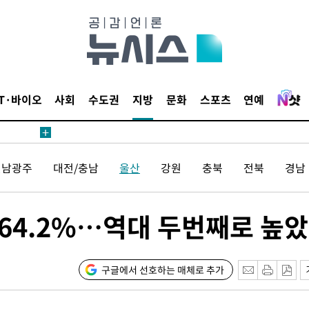
 사망
 CDC
 압수수색
위 등 9곳
IT·바이오
사회
수도권
지방
문화
스포츠
연예
출발
전남광주
대전/충남
울산
강원
충북
전북
경남
개장
3명은 중
64.2%…역대 두번째로 높
에서 두차
0일 후 발
구글에서 선호하는 매체로 추가
액