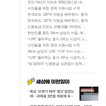
옥상 '쓰레기 테러' 범인 잡았는
데…과태료 3만원 처분에 숙박업
주 허탈