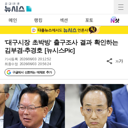
메인
랭킹
섹션
포토
'대구시장 초박빙' 출구조사 결과 확인하는
김부겸-추경호 [뉴시스Pic]
기사등록
2026/06/03 20:12:52
가
가
최종수정
2026/06/03 20:56:24
구글에서 선호하는 매체로 추가