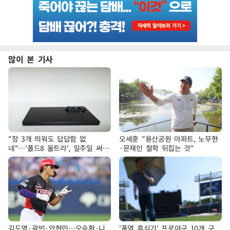
많이 본 기사
"창 3개 띄워도 답답함 없
오세훈 "용산공원 아파트, 노무현
네"…'폴드8 울트라', 일주일 써보
·문재인 철학 뒤집는 것"
니
김도영·곽빈·안현민…오승환·니
'폭염 휴식기' 프로야구 10개 구