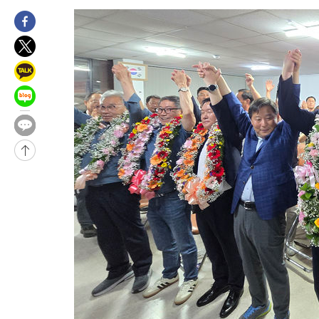
1시간 전 >
손흥민, 68분 뛰고 2경기 침묵…LAFC, 톨루카에 1-0 승리(종합)
-30285초 전 >
데뷔전 치르고 반성한 이강인 "한국 축구, 좋은 부분도 봐 달라
-28423초 전 >
시메오네 감독 "이강인 다재다능한 선수…다양한 역할 맡길 것
-24864초 전 >
이강인, 5만 관중 앞 ATM 데뷔…뜨거운 응원 속 새출발(종합)
-24620초 전 >
'AT마드리드 7번' 이강인 데뷔전…맨시티에 1-3 역전패(종합)
-22359초 전 >
'AT마드리드 7번' 이강인, 맨시티 상대로 비공식 데뷔전
-21861초 전 >
[속보]'AT마드리드 7번' 이강인, 맨시티 상대로 비공식 데뷔전
-19925초 전 >
네타냐후, 트럼프의 가자 평화 2차 15개조 평화안 '거부'
-16521초 전 >
이강인 ATM 입단식에 '상암벌 들썩'…"세계적인 선수 되길"
-15517초 전 >
태풍 돌핀, 중 저장성 타이저우시 해안에 상륙 (1보)
-12863초 전 >
AT마드리드 데뷔 앞둔 이강인, 맨시티전 선발 대신 '벤치 시작'
-11493초 전 >
[속보]與 강원·TK 당원투표 합산 김민석 48.54%로 승리…
44.40%
-10827초 전 >
與 강원·TK 당원투표 합산 김민석 46.01%로 승리…정청래
44.53%
-10667초 전 >
[속보]與전대 권리당원투표…강원·경북 김민석, 대구 정청래 
-10474초 전 >
[속보]與 당대표 경선, 경북 권리당원 투표 김민석 47.37%·
45.71%
-10376초 전 >
[속보]與 당대표 경선, 대구 권리당원 투표 정청래 47.82%·