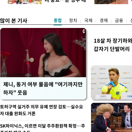
간 누적 득표율(가중치 미반영)
책"
많이 본 기사
종합
정치
국제
경제
금융
18살 차 장기하
갑자기 단발머리
제니, 동거 여부 물음에 "여기까지만
하자" 웃음
토허구역 실거주 의무 유예 연장 검토…실수요
자 대출 완화도 거론
SK하이닉스, 이르면 이달 주주환원책 확정…주