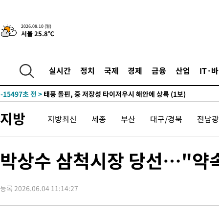
-24600초 전 >
'AT마드리드 7번' 이강인 데뷔전…맨시티에 1-3 역전패(종합)
-22339초 전 >
'AT마드리드 7번' 이강인, 맨시티 상대로 비공식 데뷔전
2026.08.10 (월)
서울 25.8℃
-21841초 전 >
[속보]'AT마드리드 7번' 이강인, 맨시티 상대로 비공식 데뷔전
-19905초 전 >
네타냐후, 트럼프의 가자 평화 2차 15개조 평화안 '거부'
-16501초 전 >
이강인 ATM 입단식에 '상암벌 들썩'…"세계적인 선수 되길"
실시간
정치
국제
경제
금융
산업
IT·
-15497초 전 >
태풍 돌핀, 중 저장성 타이저우시 해안에 상륙 (1보)
-12843초 전 >
AT마드리드 데뷔 앞둔 이강인, 맨시티전 선발 대신 '벤치 시작'
-11473초 전 >
[속보]與 강원·TK 당원투표 합산 김민석 48.54%로 승리…
지방
지방최신
세종
부산
대구/경북
전남광
44.40%
-10807초 전 >
與 강원·TK 당원투표 합산 김민석 46.01%로 승리…정청래
44.53%
-10647초 전 >
[속보]與전대 권리당원투표…강원·경북 김민석, 대구 정청래 
-10454초 전 >
[속보]與 당대표 경선, 경북 권리당원 투표 김민석 47.37%·
박상수 삼척시장 당선…"약속
45.71%
-10356초 전 >
[속보]與 당대표 경선, 대구 권리당원 투표 정청래 47.82%·
46.35%
-10153초 전 >
[속보]與 당대표 경선, 강원 권리당원 투표 김민석 승리…50.3
득표
등록 2026.06.04 11:14:27
-8071초 전 >
"일본축구협회, 대한축구협회 성 접대 의혹 심판 조사"
-713초 전 >
[속보]장은수, KLPGA 제주삼다수 역전 우승…데뷔 10년 차에 첫
상
1시간 전 >
"얼마나 더웠으면"…안동 물길공원서 헤엄친 구렁이 '소동'