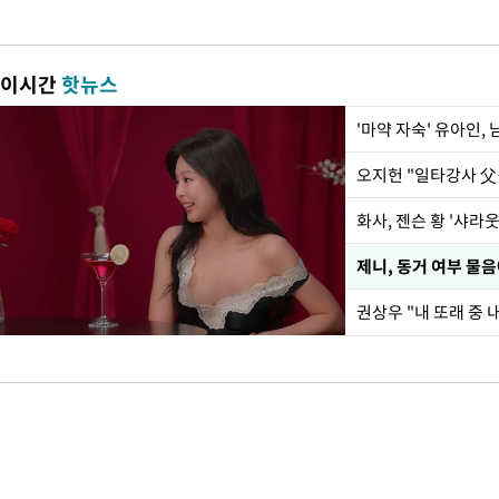
이시간
핫뉴스
'마약 자숙' 유아인,
화사, 젠슨 황 '샤라웃
제니, 동거 여부 물
권상우 "내 또래 중 