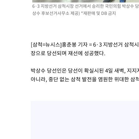
6·3 지방선거 삼척시장 선거에서 승리한 국민의힘 박상수 당
46.35%
-10173초 전 >
[속보]與 당대표 경선, 강원 권리당원 투표 김민석 승리…50.3
상수 후보선거사무소 제공) *재판매 및 DB 금지
득표
-8091초 전 >
"일본축구협회, 대한축구협회 성 접대 의혹 심판 조사"
-733초 전 >
[속보]장은수, KLPGA 제주삼다수 역전 우승…데뷔 10년 차에 첫
상
1시간 전 >
"얼마나 더웠으면"…안동 물길공원서 헤엄친 구렁이 '소동'
1시간 전 >
손흥민, 68분 뛰고 2경기 침묵…LAFC, 톨루카에 1-0 승리(종합)
[삼척=뉴시스]홍춘봉 기자 = 6·3 지방선거 삼척
장으로 당선되며 재선에 성공했다.
박상수 당선인은 당선이 확실시된 4일 새벽, 지지
아니라, 중단 없는 삼척 발전을 염원한 위대한 삼