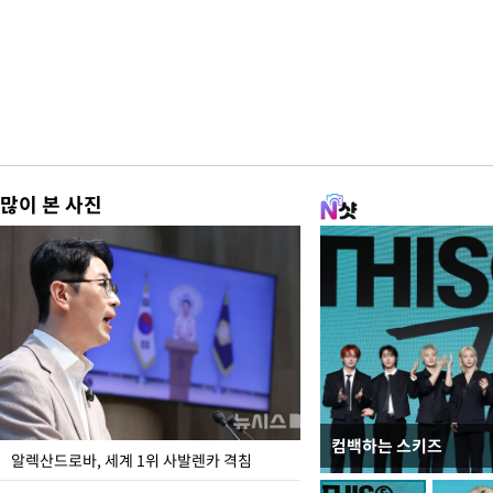
많이 본 사진
컴백하는 스키즈
폭염 속 주말 풍경은?
알렉산드로바, 세계 1위 사발렌카 격침