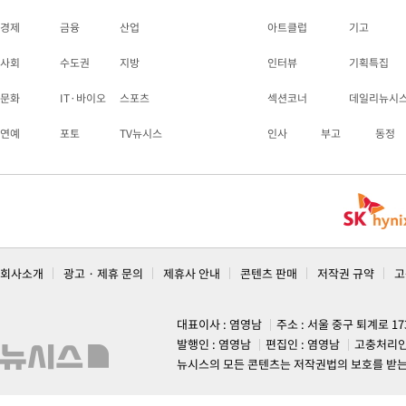
경제
금융
산업
아트클럽
기고
사회
수도권
지방
인터뷰
기획특집
문화
IT·바이오
스포츠
섹션코너
데일리뉴시
연예
포토
TV뉴시스
인사
부고
동정
회사소개
광고 · 제휴 문의
제휴사 안내
콘텐츠 판매
저작권 규약
고
대표이사 : 염영남
주소 : 서울 중구 퇴계로 1
발행인 : 염영남
편집인 : 염영남
고충처리인
뉴시스의 모든 콘텐츠는 저작권법의 보호를 받는 바, 무