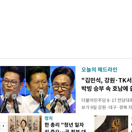
오늘의 헤드라인
"김민석, 강원·TK서 
박빙 승부 속 호남에 
더불어민주당 8·17 전당대
보가 9일 강원·대구·경북 
연속 정청래 후보를 눌렀다.
정치
경선에서 1승 1패를 주고 받
한 총리 "청년 일자
연승하며 '3승 1패'로 누적 
리 중요…곧 정부 대