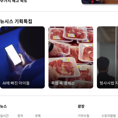
주가치 제고 속도
뉴시스 기획특집
AI에 빠진 아이들
폭염 속 경제는
형사사법 
뉴스
광장
실시간
정치
국제
기자수첩
스토리칼럼