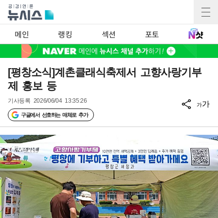
메인
랭킹
섹션
포토
[평창소식]계촌클래식축제서 고향사랑기부
제 홍보 등
기사등록
2026/06/04 13:35:26
가
가
구글에서 선호하는 매체로 추가