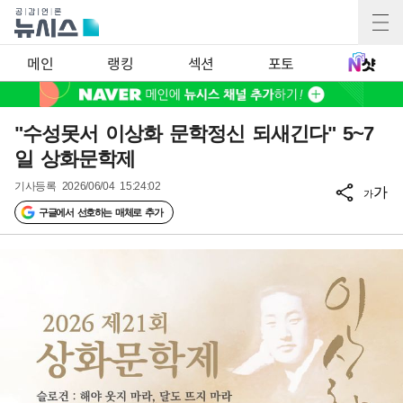
메인
랭킹
섹션
포토
"수성못서 이상화 문학정신 되새긴다" 5~7
일 상화문학제
기사등록
2026/06/04 15:24:02
가
가
구글에서 선호하는 매체로 추가