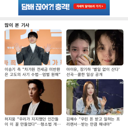
많이 본 기사
이승기 측 "차가원 전세금 미반환
아이유, 장기하 '별일 없이 산다'
은 고도의 사기 수법…엄벌 원해"
선곡…쿨한 일상 공개
허지웅 "우리가 지지했던 인간들
김혜수 "우린 돈 받고 일하는 프
이 이 꼴 만들었다"…형소법 개정
리랜서…받는 만큼 해내야"