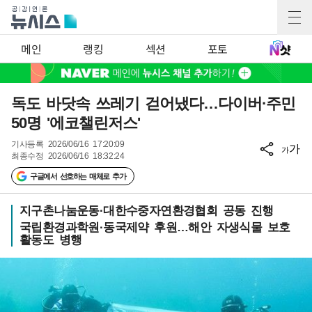
메인
랭킹
섹션
포토
독도 바닷속 쓰레기 걷어냈다…다이버·주민
50명 '에코챌린저스'
기사등록
2026/06/16 17:20:09
가
가
최종수정
2026/06/16 18:32:24
구글에서 선호하는 매체로 추가
지구촌나눔운동·대한수중자연환경협회 공동 진행
국립환경과학원·동국제약 후원…해안 자생식물 보호
활동도 병행