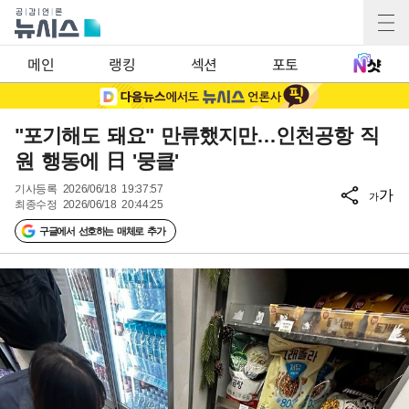
메인
랭킹
섹션
포토
"포기해도 돼요" 만류했지만…인천공항 직
원 행동에 日 '뭉클'
기사등록
2026/06/18 19:37:57
가
가
최종수정
2026/06/18 20:44:25
구글에서 선호하는 매체로 추가