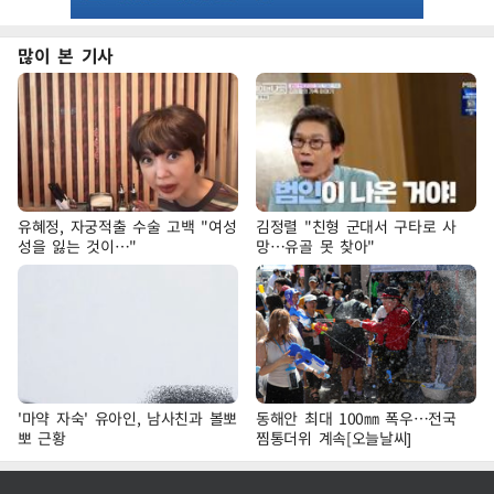
많이 본 기사
유혜정, 자궁적출 수술 고백 "여성
김정렬 "친형 군대서 구타로 사
성을 잃는 것이…"
망…유골 못 찾아"
'마약 자숙' 유아인, 남사친과 볼뽀
동해안 최대 100㎜ 폭우…전국
뽀 근황
찜통더위 계속[오늘날씨]