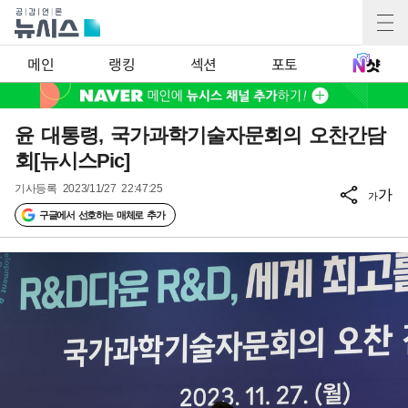
메인
랭킹
섹션
포토
윤 대통령, 국가과학기술자문회의 오찬간담
회[뉴시스Pic]
기사등록
2023/11/27 22:47:25
가
가
구글에서 선호하는 매체로 추가