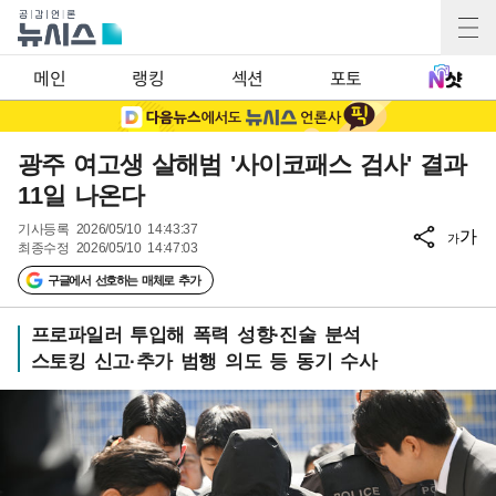
메인
랭킹
섹션
포토
광주 여고생 살해범 '사이코패스 검사' 결과
11일 나온다
기사등록
2026/05/10 14:43:37
가
가
최종수정
2026/05/10 14:47:03
구글에서 선호하는 매체로 추가
프로파일러 투입해 폭력 성향·진술 분석
스토킹 신고·추가 범행 의도 등 동기 수사