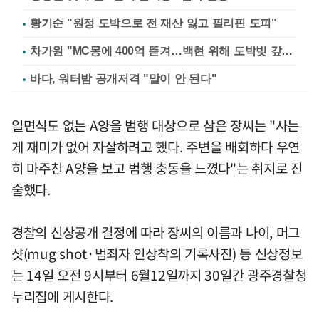
황기순 "원정 도박으로 전 재산 잃고 필리핀 도피"
차가원 "MC몽에 400억 뜯겨…백현 위해 도박빚 갚아줘"
바다, 워터밤 공개저격 "말이 안 된다"
일면식도 없는 A양을 범행 대상으로 삼은 장씨는 "사는
게 재미가 없어 자살하려고 했다. 주변을 배회하다 우연
히 마주친 A양을 보고 범행 충동을 느꼈다"는 취지로 진
술했다.
경찰의 신상공개 결정에 따라 장씨의 이름과 나이, 머그
샷(mug shot·범죄자 인상착의 기록사진) 등 신상정보
는 14일 오전 9시부터 6월12일까지 30일간 광주경찰청
누리집에 게시한다.