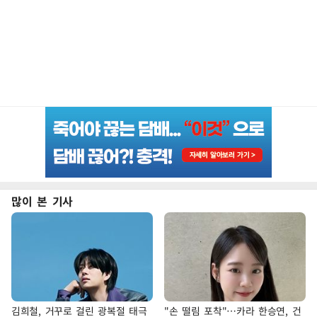
많이 본 기사
김희철, 거꾸로 걸린 광복절 태극
"손 떨림 포착"…카라 한승연, 건