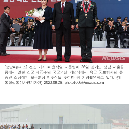
[성남=뉴시스] 전신 기자 = 윤석열 대통령이 26일 경기도 성남 서울공
항에서 열린 건군 제75주년 국군의날 기념식에서 육군 51보병사단 류
승민 소장에게 보국훈장 천수장을 수여한 뒤 기념촬영하고 있다. (대
통령실통신사진기자단) 2023.09.26.
photo1006@newsis.com