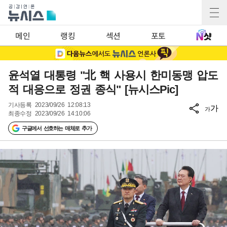
메인
랭킹
섹션
포토
윤석열 대통령 "北 핵 사용시 한미동맹 압도
적 대응으로 정권 종식" [뉴시스Pic]
기사등록
2023/09/26 12:08:13
가
가
최종수정
2023/09/26 14:10:06
구글에서 선호하는 매체로 추가