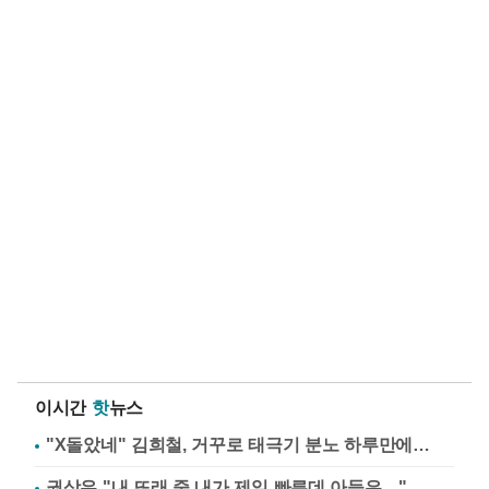
이시간
핫
뉴스
"X돌았네" 김희철, 거꾸로 태극기 분노 하루만에…
권상우 "내 또래 중 내가 제일 빠른데 아들은…"