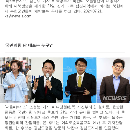
[파주=뉴시스] 김근수 기자 = 국방부가 북한의 오물풍선에 대응하기
위해 대북방송을 재개한 21일 경기 파주 접경지역에서 바라본 북한에
서 북한군인들이 제방보수 공사를 하고 있다. 2024.07.21.
ks@newsis.com
'국민의힘 당 대표는 누구?'
[서울=뉴시스] 조성봉 기자 = 나경원(왼쪽 사진부터 ), 원희룡, 윤상현,
한동훈 국민의힘 당대표 후보가 21일 각각 유세를 벌이고 있다. 나 후
보는 김진태 강원도지사와 춘천 명동 거리를 방문, 원 후보는 울주군
당원협의회 간담회를, 윤 후보는 여의도순복음교회 예배 후 기자간담
회를, 한 후보는 경남도청을 방문해 박완수 경남도지사를 면담했다.