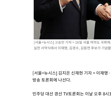
-3793초 전 >
여수 오동도 해상서 모터보트 전복…1명 사망·1명 실종
-20초 전 >
극한폭염 한풀 꺾이지만…'낮 최고 35도' 무더위, 열대야 계
날씨]
49분 전 >
축구협회 "압수수색·성접대 논란 사과…쇄신의 기회로 삼겠다
1시간 전 >
[속보]'압수수색·성접대 논란' 축구협회 "실망과 걱정 안겨드
4시간 전 >
'최고 37도' 폭염 지속…강원동해안 최대 150㎜ 비
6시간 전 >
[속보]뉴욕증시 상승 마감…S&P 0.6% 나스닥 1.3%↑
[서울=뉴시스] 고승민 기자 = 16일 서울 여의도 국
실천 서약식에서 이재명, 김경수, 김동연 후보가 기념촬영을 
[서울=뉴시스] 김지은 신재현 기자 = 이재명
방송 토론회에 나선다.
민주당 대선 경선 TV토론회는 이날 오후 8시3