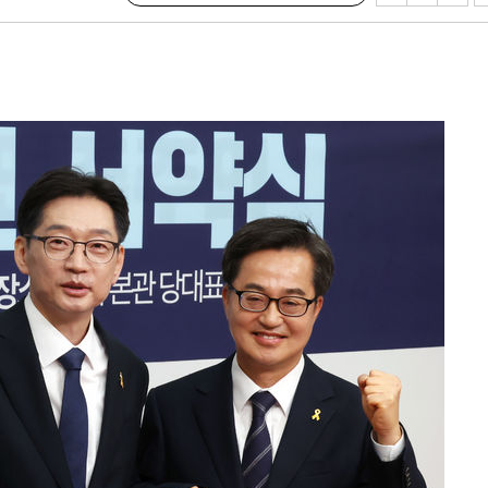
려 죄송"
·서미화·
1위… 정
鄭
위해 뛸
승리
내일날씨]
 원해 아
보