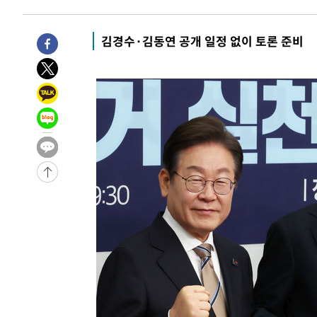
1시간 전 >
[속보]'압수수색·성접대 논란' 축구협회 "실망과 걱정 안겨드
4시간 전 >
'최고 37도' 폭염 지속…강원동해안 최대 150㎜ 비
김경수·김동연 공개 일정 없이 토론 준비
6시간 전 >
[속보]뉴욕증시 상승 마감…S&P 0.6% 나스닥 1.3%↑
-28622초 전 >
[속보]與최고위원 제주·인천 순회경선…박선원·최민희
한민수·김용 순
-28575초 전 >
[속보]김민석, 與 전대 당원투표 누적 득표율 45.42%로 
청래 44.56%
-27857초 전 >
[속보]與 대표 경선 제주·인천 당원투표…金 47.75%·
42.08%·宋 10.17%
-27391초 전 >
이강인 "아틀레티코 이적 기뻐…등번호 7번 의미보단 팀 
것"
-27326초 전 >
[속보]與 당대표 경선, 제주·인천 권리당원 투표 김민석 
-21100초 전 >
낮 최고 35도 '무더위'…동해안 시간당 30㎜ '강한 비'[
-20370초 전 >
[속보]이강인 "감독님이 원하는 마음 느꼈고, 많은 트로피
틀레티코 이적"
-20152초 전 >
수도권 40도 육박 '펄펄'…동해안 일부 지역엔 호의주의
-19121초 전 >
온열질환 사망자 3명 늘어…누적 환자 3000명 돌파
-13066초 전 >
강릉에 시간당 81.4㎜ 물폭탄…도로 잠기고 담벼락 붕괴
-9173초 전 >
백운산서 80년근 천종산삼 9뿌리 발견…감정가 1.3억원
-6883초 전 >
선재도서 해루질 나섰다 실종 60대, 닷새 만에 숨진 채 발견
-4417초 전 >
남자 농구, 나고야 아시안게임서 '홈팀' 일본과 한일전