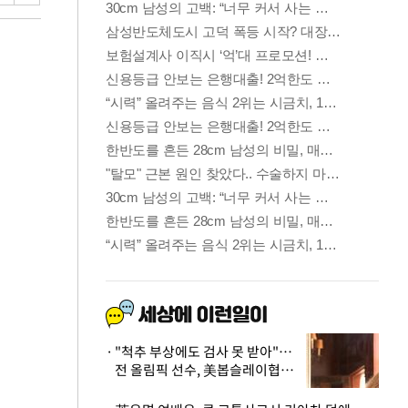
"척추 부상에도 검사 못 받아"…
전 올림픽 선수, 美봅슬레이협회
상대 소송