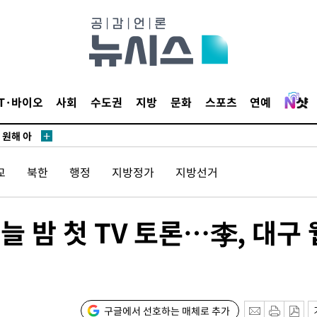
·서미화·
1위… 정
鄭
위해 뛸
승리
IT·바이오
사회
수도권
지방
문화
스포츠
연예
내일날씨]
 원해 아
보
교
북한
행정
지방정가
지방선거
 밤 첫 TV 토론…李, 대구 
다음주 날
구글에서 선호하는 매체로 추가
"