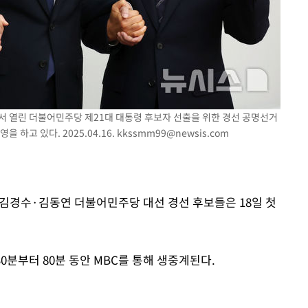
속[다음주
"
려 죄송"
회에서 열린 더불어민주당 제21대 대통령 후보자 선출을 위한 경선 공명선거
하고 있다. 2025.04.16.
kkssmm99@newsis.com
·김경수·김동연 더불어민주당 대선 경선 후보들은 18일 첫
0분부터 80분 동안 MBC를 통해 생중계된다.