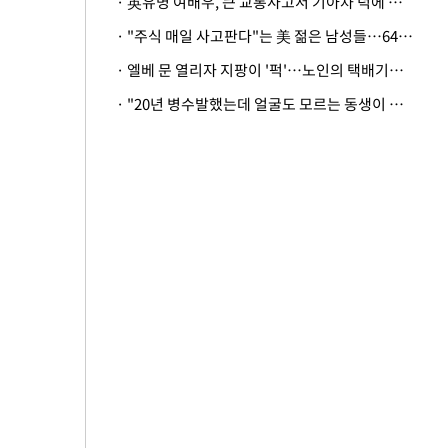
· 英유명 여배우, 큰 교통사고서 기아차 덕에 살았다
· "주식 매일 사고판다"는 美 젊은 남성들…64%가 "나는 인생의 패배자“
· 엘베 문 열리자 지팡이 '퍽'…노인의 택배기사 폭행 이유
· "20년 병수발했는데 얼굴도 모르는 동생이 유산 절반을"…배다른 형제 상속권 있을까