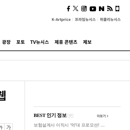
사이 해답 찾았죠"…알을
깨고 나온 '초자아'
K-Artprice
프라임뉴시스
위클리뉴시스
광장
포토
TV뉴시스
제휴 콘텐츠
제보
웹