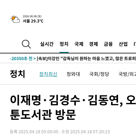
-28602초 전 >
[속보]與최고위원 제주·인천 순회경선…박선원·최민희
한민수·김용 순
-28555초 전 >
[속보]김민석, 與 전대 당원투표 누적 득표율 45.42%로 
2026.08.08 (토)
서울 29.3℃
청래 44.56%
-27837초 전 >
[속보]與 대표 경선 제주·인천 당원투표…金 47.75%·
42.08%·宋 10.17%
-27371초 전 >
이강인 "아틀레티코 이적 기뻐…등번호 7번 의미보단 팀 
것"
-27306초 전 >
[속보]與 당대표 경선, 제주·인천 권리당원 투표 김민석 
실시간
정치
국제
경제
금융
산업
-21080초 전 >
낮 최고 35도 '무더위'…동해안 시간당 30㎜ '강한 비'[
-20350초 전 >
[속보]이강인 "감독님이 원하는 마음 느꼈고, 많은 트로피
틀레티코 이적"
-20132초 전 >
수도권 40도 육박 '펄펄'…동해안 일부 지역엔 호의주의
정치
정치최신
청와대
국회/정당
국방/외
-19101초 전 >
온열질환 사망자 3명 늘어…누적 환자 3000명 돌파
-13046초 전 >
강릉에 시간당 81.4㎜ 물폭탄…도로 잠기고 담벼락 붕괴
-9153초 전 >
백운산서 80년근 천종산삼 9뿌리 발견…감정가 1.3억원
이재명·김경수·김동연, 오늘
-6863초 전 >
선재도서 해루질 나섰다 실종 60대, 닷새 만에 숨진 채 발견
툰도서관 방문
-4397초 전 >
남자 농구, 나고야 아시안게임서 '홈팀' 일본과 한일전
-3773초 전 >
여수 오동도 해상서 모터보트 전복…1명 사망·1명 실종
0초 전 >
극한폭염 한풀 꺾이지만…'낮 최고 35도' 무더위, 열대야 계속[
등록 2025.04.18 05:00:00
수정 2025.04.18 07:20:23
씨]
49분 전 >
축구협회 "압수수색·성접대 논란 사과…쇄신의 기회로 삼겠다