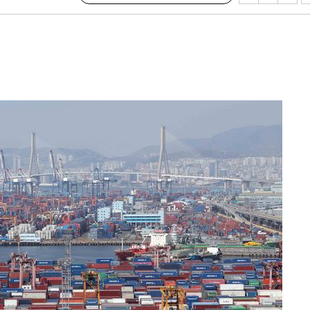
속[다음주
다"
려 죄송"
·서미화·
1위… 정
鄭
위해 뛸
승리
일날씨]
원해 아틀