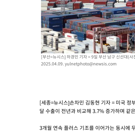
-4752초 전 >
온열질환 사망자 3명 늘어…누적 환자 3000명 돌파
21분 전 >
강릉에 시간당 81.4㎜ 물폭탄…도로 잠기고 담벼락 붕괴
1시간 전 >
백운산서 80년근 천종산삼 9뿌리 발견…감정가 1.3억원
2시간 전 >
선재도서 해루질 나섰다 실종 60대, 닷새 만에 숨진 채 발견
2시간 전 >
남자 농구, 나고야 아시안게임서 '홈팀' 일본과 한일전
2시간 전 >
여수 오동도 해상서 모터보트 전복…1명 사망·1명 실종
[부산=뉴시스] 하경민 기자 = 9일 부산 남구 신선대(사
3시간 전 >
극한폭염 한풀 꺾이지만…'낮 최고 35도' 무더위, 열대야 계
2025.04.09.
yulnetphoto@newsis.com
날씨]
4시간 전 >
축구협회 "압수수색·성접대 논란 사과…쇄신의 기회로 삼겠
5시간 전 >
[속보]'압수수색·성접대 논란' 축구협회 "실망과 걱정 안겨드
8시간 전 >
'최고 37도' 폭염 지속…강원동해안 최대 150㎜ 비
10시간 전 >
[속보]뉴욕증시 상승 마감…S&P 0.6% 나스닥 1.3%↑
[세종=뉴시스]손차민 김동현 기자 = 미국 정
달 수출이 전년과 비교해 3.7% 증가하며 같은
3개월 연속 플러스 기조를 이어가는 동시에 