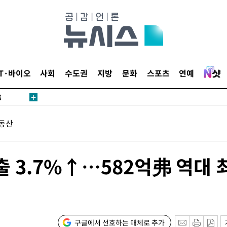
·서미화·
IT·바이오
사회
수도권
지방
문화
스포츠
연예
1위… 정
鄭
위해 뛸
동산
승리
일날씨]
원해 아틀
 3.7%↑…582억弗 역대 
구글에서 선호하는 매체로 추가