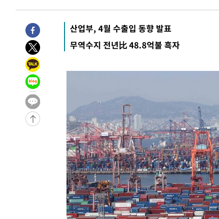
2시간 전 >
남자 농구, 나고야 아시안게임서 '홈팀' 일본과 한일전
2시간 전 >
여수 오동도 해상서 모터보트 전복…1명 사망·1명 실종
산업부, 4월 수출입 동향 발표
3시간 전 >
극한폭염 한풀 꺾이지만…'낮 최고 35도' 무더위, 열대야 계
무역수지 전년比 48.8억불 흑자
날씨]
4시간 전 >
축구협회 "압수수색·성접대 논란 사과…쇄신의 기회로 삼겠
5시간 전 >
[속보]'압수수색·성접대 논란' 축구협회 "실망과 걱정 안겨드
8시간 전 >
'최고 37도' 폭염 지속…강원동해안 최대 150㎜ 비
10시간 전 >
[속보]뉴욕증시 상승 마감…S&P 0.6% 나스닥 1.3%↑
-23206초 전 >
이란 "호르무즈 재개방 합의 근접…美 배상 선행돼야"
-14253초 전 >
[속보]與최고위원 제주·인천 순회경선…박선원·최민희
한민수·김용 순
-14206초 전 >
[속보]김민석, 與 전대 당원투표 누적 득표율 45.42%로 
청래 44.56%
-13488초 전 >
[속보]與 대표 경선 제주·인천 당원투표…金 47.75%·
42.08%·宋 10.17%
-13022초 전 >
이강인 "아틀레티코 이적 기뻐…등번호 7번 의미보단 팀 
것"
-12957초 전 >
[속보]與 당대표 경선, 제주·인천 권리당원 투표 김민석 
-6731초 전 >
낮 최고 35도 '무더위'…동해안 시간당 30㎜ '강한 비'[내
-6001초 전 >
[속보]이강인 "감독님이 원하는 마음 느꼈고, 많은 트로피 
레티코 이적"
-5783초 전 >
수도권 40도 육박 '펄펄'…동해안 일부 지역엔 호의주의보