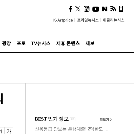
사이 해답 찾았죠"…알을
깨고 나온 '초자아'
K-Artprice
프라임뉴시스
위클리뉴시스
광장
포토
TV뉴시스
제휴 콘텐츠
제보
최