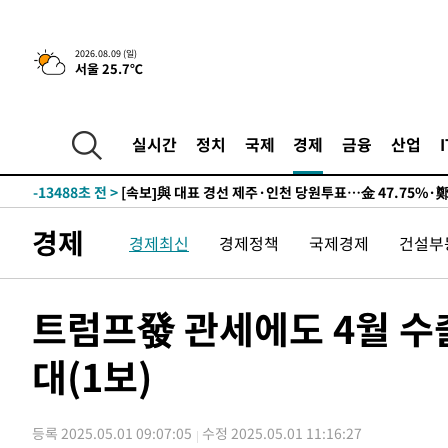
2026.08.09 (일)
서울 25.7℃
10시간 전 >
[속보]뉴욕증시 상승 마감…S&P 0.6% 나스닥 1.3%↑
-23206초 전 >
이란 "호르무즈 재개방 합의 근접…美 배상 선행돼야"
-14253초 전 >
[속보]與최고위원 제주·인천 순회경선…박선원·최민희
실시간
정치
국제
경제
금융
산업
한민수·김용 순
-14206초 전 >
[속보]김민석, 與 전대 당원투표 누적 득표율 45.42%로 
청래 44.56%
-13488초 전 >
[속보]與 대표 경선 제주·인천 당원투표…金 47.75%·
42.08%·宋 10.17%
-13022초 전 >
이강인 "아틀레티코 이적 기뻐…등번호 7번 의미보단 팀 
경제
경제최신
경제정책
국제경제
건설부
것"
-12957초 전 >
[속보]與 당대표 경선, 제주·인천 권리당원 투표 김민석 
-6731초 전 >
낮 최고 35도 '무더위'…동해안 시간당 30㎜ '강한 비'[내
-6001초 전 >
[속보]이강인 "감독님이 원하는 마음 느꼈고, 많은 트로피 
트럼프發 관세에도 4월 수출
레티코 이적"
-5783초 전 >
수도권 40도 육박 '펄펄'…동해안 일부 지역엔 호의주의보
대(1보)
-4752초 전 >
온열질환 사망자 3명 늘어…누적 환자 3000명 돌파
21분 전 >
강릉에 시간당 81.4㎜ 물폭탄…도로 잠기고 담벼락 붕괴
1시간 전 >
백운산서 80년근 천종산삼 9뿌리 발견…감정가 1.3억원
등록 2025.05.01 09:07:05
수정 2025.05.01 11:16:27
2시간 전 >
선재도서 해루질 나섰다 실종 60대, 닷새 만에 숨진 채 발견