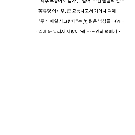
· "척추 부상에도 검사 못 받아"…전 올림픽 선수, 美봅슬레이협회 상대 소송
· 英유명 여배우, 큰 교통사고서 기아차 덕에 살았다
· "주식 매일 사고판다"는 美 젊은 남성들…64%가 "나는 인생의 패배자“
· 엘베 문 열리자 지팡이 '퍽'…노인의 택배기사 폭행 이유