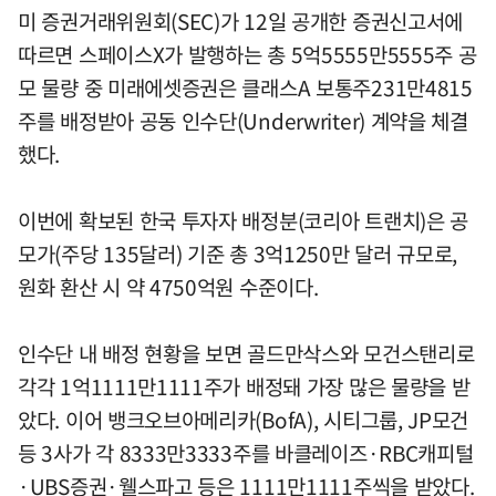
미 증권거래위원회(SEC)가 12일 공개한 증권신고서에
따르면 스페이스X가 발행하는 총 5억5555만5555주 공
모 물량 중 미래에셋증권은 클래스A 보통주231만4815
주를 배정받아 공동 인수단(Underwriter) 계약을 체결
했다.
이번에 확보된 한국 투자자 배정분(코리아 트랜치)은 공
모가(주당 135달러) 기준 총 3억1250만 달러 규모로,
원화 환산 시 약 4750억원 수준이다.
인수단 내 배정 현황을 보면 골드만삭스와 모건스탠리로
각각 1억1111만1111주가 배정돼 가장 많은 물량을 받
았다. 이어 뱅크오브아메리카(BofA), 시티그룹, JP모건
등 3사가 각 8333만3333주를 바클레이즈·RBC캐피털
·UBS증권·웰스파고 등은 1111만1111주씩을 받았다.