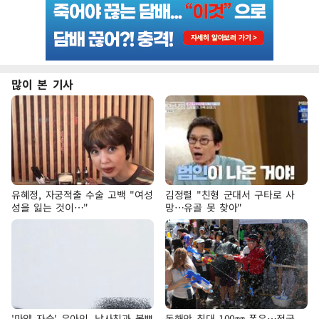
많이 본 기사
유혜정, 자궁적출 수술 고백 "여성
김정렬 "친형 군대서 구타로 사
성을 잃는 것이…"
망…유골 못 찾아"
'마약 자숙' 유아인, 남사친과 볼뽀
동해안 최대 100㎜ 폭우…전국