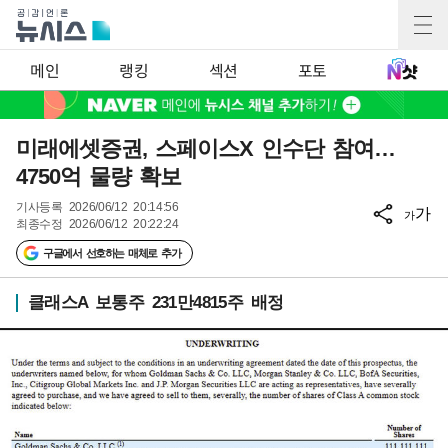
메인
랭킹
섹션
포토
미래에셋증권, 스페이스X 인수단 참여…
4750억 물량 확보
기사등록
2026/06/12 20:14:56
가
가
최종수정
2026/06/12 20:22:24
구글에서 선호하는 매체로 추가
클래스A 보통주 231만4815주 배정