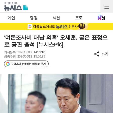
메인
랭킹
섹션
포토
'여론조사비 대납 의혹' 오세훈, 굳은 표정으
로 공판 출석 [뉴시스Pic]
기사등록
2026/06/12 14:39:10
가
가
최종수정
2026/06/12 15:56:25
구글에서 선호하는 매체로 추가