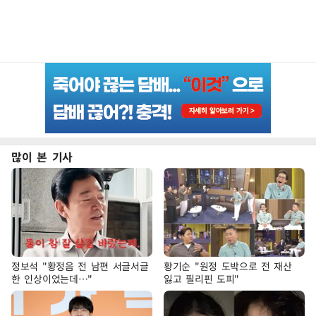
많이 본 기사
정보석 "황정음 전 남편 서글서글
황기순 "원정 도박으로 전 재산
한 인상이었는데…"
잃고 필리핀 도피"