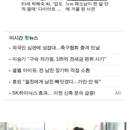
이시간
핫
뉴스
외국인 심판에 성접대…축구협회 충격 민낯
이승기 "구속 차가원, 105억 전세금 편취 사기"
결별 아이유, 전 남친 장기하 직접 소환
효린 "절친에게 남친 빼앗겼다…가만 안 둬"