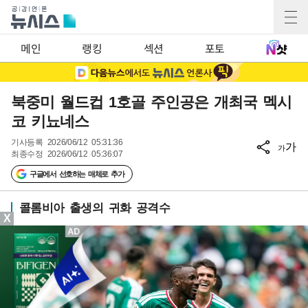
메인
랭킹
섹션
포토
북중미 월드컵 1호골 주인공은 개최국 멕시
코 키뇨네스
기사등록
2026/06/12 05:31:36
가
가
최종수정
2026/06/12 05:36:07
구글에서 선호하는 매체로 추가
콜롬비아 출생의 귀화 공격수
X