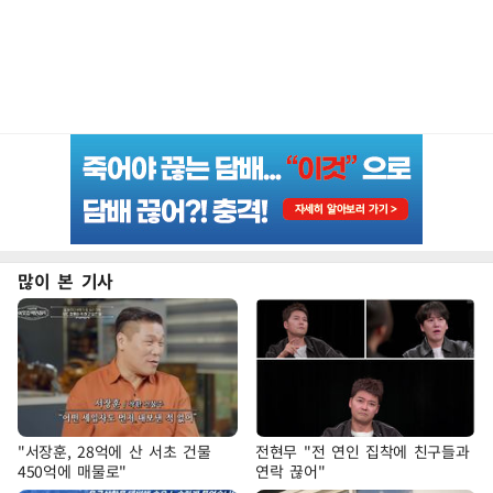
많이 본 기사
"서장훈, 28억에 산 서초 건물
전현무 "전 연인 집착에 친구들과
450억에 매물로"
연락 끊어"