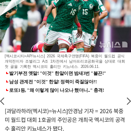
[멕시코시티=AP/뉴시스] 2026 국제축구연맹(FIFA) 북중미 월드컵 공식
개막전이자 조별리그 A조 1차전에서 남아프리코공화국을 상대로 대회
첫 골을 기록한 멕시코의 훌리안 키뇨네스. 2026.06.11.
[과달라하라(멕시코)=뉴시스]안경남 기자 = 2026 북중
미 월드컵 대회 1호골의 주인공은 개최국 멕시코의 공격
수 훌리안 키뇨네스가 됐다.