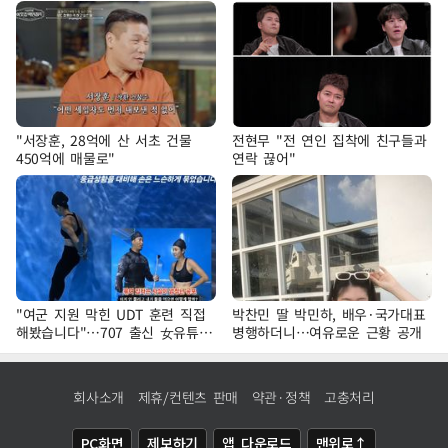
"서장훈, 28억에 산 서초 건물
전현무 "전 연인 집착에 친구들과
450억에 매물로"
연락 끊어"
"여군 지원 막힌 UDT 훈련 직접
박찬민 딸 박민하, 배우·국가대표
해봤습니다"…707 출신 女유튜버
병행하더니…여유로운 근황 공개
'완벽 소화'
회사소개
제휴/컨텐츠 판매
약관·정책
고충처리
PC화면
제보하기
앱 다운로드
맨위로↑