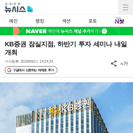
메인
랭킹
섹션
포토
KB증권 잠실지점, 하반기 투자 세미나 내일
개최
기사등록
2026/06/11 19:24:24
가
가
구글에서 선호하는 매체로 추가