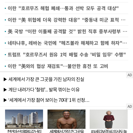
이란 "호르무즈 해협 폐쇄…통과 선박 모두 공격 대상"
이란 “美 위협에 더욱 강력한 대응” “중동내 미군 표적 타격”
美 국방 “이란 이틀째 공격할 것” 밝힌 직후 중부사령부 공격 개시 발표
네타냐후, 레바논 국민에 "헤즈볼라 해체하고 함께 하자" 선전전
트럼프 "호르무즈서 원유 1억 배럴 수송 '비밀 임무' 수행"
이란 "美와의 협상 재검토"…불안한 휴전 또 고비