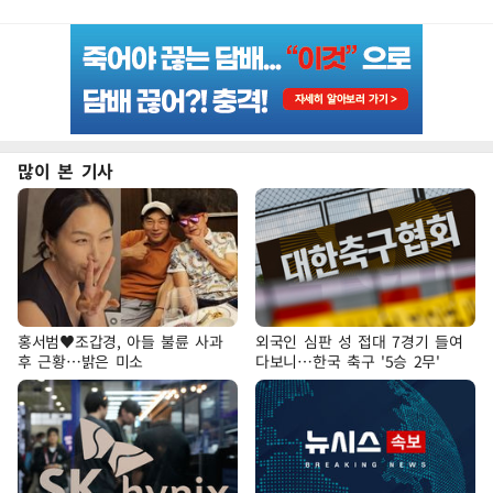
많이 본 기사
홍서범♥조갑경, 아들 불륜 사과
외국인 심판 성 접대 7경기 들여
후 근황…밝은 미소
다보니…한국 축구 '5승 2무'