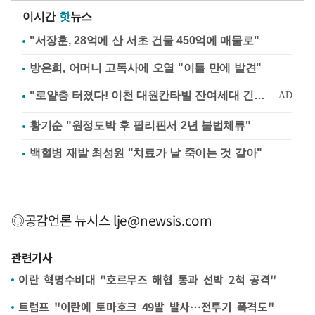
이시간
핫
뉴스
"서장훈, 28억에 산 서초 건물 450억에 매물로"
방은희, 어머니 고독사에 오열 "이틀 만에 발견"
황기순 "원정도박 후 필리핀서 2년 불법체류"
백혈병 재발 최성원 "치료가 날 죽이는 것 같아"
◎공감언론 뉴시스
lje@newsis.com
관련기사
이란 혁명수비대 "호르무즈 해협 통과 선박 2척 공격"
트럼프 "이란에 토마호크 49발 발사…전투기 폭격도"