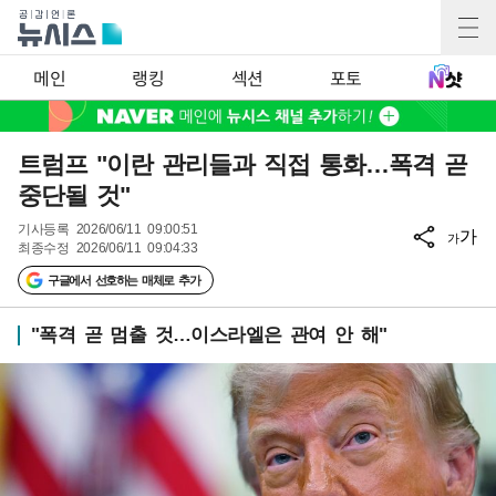
메인
랭킹
섹션
포토
트럼프 "이란 관리들과 직접 통화…폭격 곧
중단될 것"
기사등록
2026/06/11 09:00:51
가
가
최종수정
2026/06/11 09:04:33
구글에서 선호하는 매체로 추가
"폭격 곧 멈출 것…이스라엘은 관여 안 해"