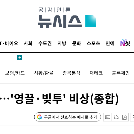
해 불가피"
등 압수수
월 중 예
IT·바이오
사회
수도권
지방
문화
스포츠
연예
장
보험/카드
시황/환율
종목분석
재테크
블록체인
 구축
…'영끌·빚투' 비상(종합)
 마감 다
어려워" 취
무부 대변인
구글에서 선호하는 매체로 추가
 위협"
 수용할까