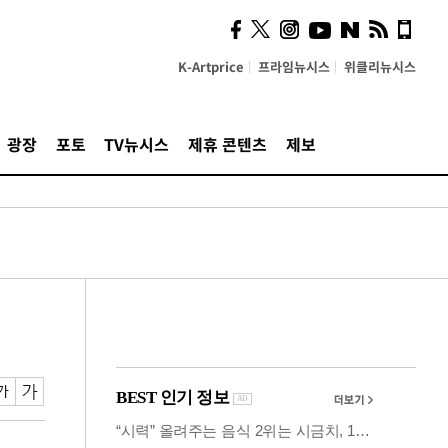
계…'고급 가요'의 주체적
영토
K-Artprice
프라임뉴시스
위클리뉴시스
광장
포토
TV뉴시스
제휴 콘텐츠
제보