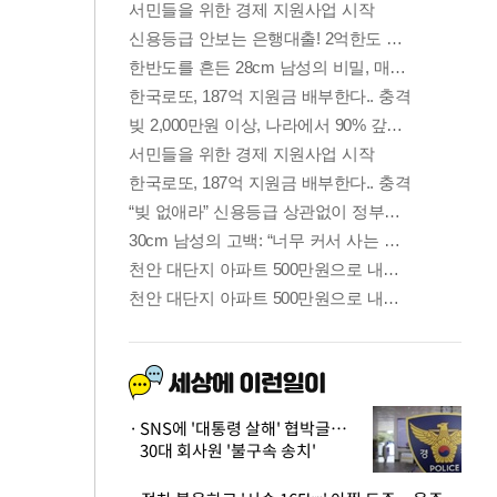
SNS에 '대통령 살해' 협박글…
30대 회사원 '불구속 송치'