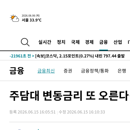
-28684초 전 >
[속보]산업장관 "李정부, 원전 반대 안해…안정 전력 위
-27381초 전 >
[속보]경찰, '홍명보 선임 논란' 대한축구협회·축구회관 
2026.08.06 (목)
서울 33.9℃
색
-26768초 전 >
[속보]산업장관 "美무역법 제301조 과잉생산 결과 발표 8
상
-26561초 전 >
[속보]코스피 매도사이드카 발동…4%대 급락
-25833초 전 >
[속보]전남광주 초대 시민추천 부시장에 백승주·윤난실
실시간
정치
국제
경제
금융
산업
-23394초 전 >
서울 열대야 15일째 지속…비공식 '초열대야' 30도 넘어
-21961초 전 >
[속보]코스닥, 2.15포인트(0.27%) 내린 797.44 출발
-21944초 전 >
[속보]코스피, 119.51포인트(1.81%) 내린 6478.75 개
금융
금융최신
증권
금융정책/통화
은행
-18391초 전 >
6월 경상수지 497.3억 달러…두 달 연속 사상 최대
-18342초 전 >
서울 낮 39도 '폭염중대경보'…40도 관측 가능성도
-15704초 전 >
미 워싱턴주 스포캔 시의 통제불능 3개 산불, 방화선 일부
주담대 변동금리 또 오른다
-7877초 전 >
[속보] 호르무즈 해협 이란-오만 협상 기대속 뉴욕증시 혼조
우 0.49%↑
-6232초 전 >
[속보] 이란 대통령 "지금 최고지도자와 소통하기가 매우 
임 3년 인터뷰
등록 2026.06.15 16:05:51
수정 2026.06.15 16:10:33
2시간 전 >
[속보] "이란-오만, 호르무즈 해협 통행 항로 합의" 이란 외
-32206초 전 >
트럼프, 한국계 진보 주지사 후보 맹공…"공산주의가 최대
-32184초 전 >
"美간섭에 합의 지연"…트럼프, '이란 호르무즈 통제권'