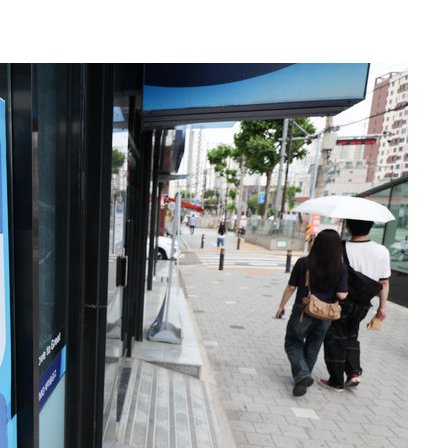
해 불가피"
등 압수수
월 중 예
장
 구축
 마감 다
어려워" 취
무부 대변인