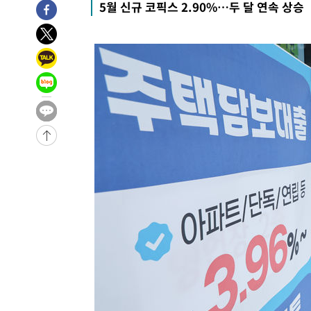
5월 신규 코픽스 2.90%…두 달 연속 상승
-28704초 전 >
[속보]산업장관 "李정부, 원전 반대 안해…안정 전력 위
-27401초 전 >
[속보]경찰, '홍명보 선임 논란' 대한축구협회·축구회관 
색
-26788초 전 >
[속보]산업장관 "美무역법 제301조 과잉생산 결과 발표 8
상
-26581초 전 >
[속보]코스피 매도사이드카 발동…4%대 급락
-25853초 전 >
[속보]전남광주 초대 시민추천 부시장에 백승주·윤난실
-23414초 전 >
서울 열대야 15일째 지속…비공식 '초열대야' 30도 넘어
-21981초 전 >
[속보]코스닥, 2.15포인트(0.27%) 내린 797.44 출발
-21964초 전 >
[속보]코스피, 119.51포인트(1.81%) 내린 6478.75 개
-18411초 전 >
6월 경상수지 497.3억 달러…두 달 연속 사상 최대
-18362초 전 >
서울 낮 39도 '폭염중대경보'…40도 관측 가능성도
-15724초 전 >
미 워싱턴주 스포캔 시의 통제불능 3개 산불, 방화선 일부
-7897초 전 >
[속보] 호르무즈 해협 이란-오만 협상 기대속 뉴욕증시 혼조
우 0.49%↑
-6252초 전 >
[속보] 이란 대통령 "지금 최고지도자와 소통하기가 매우 
임 3년 인터뷰
2시간 전 >
[속보] "이란-오만, 호르무즈 해협 통행 항로 합의" 이란 외