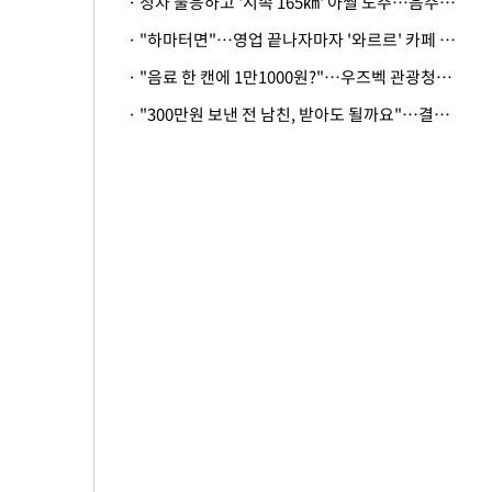
· 정차 불응하고 '시속 165㎞' 아찔 도주…음주운전자 체포
· "하마터면"…영업 끝나자마자 '와르르' 카페 테라스 덮친 대리석 외벽
· "음료 한 캔에 1만1000원?"…우즈벡 관광청까지 나섰다, 유튜버 폭로 후폭풍
· "300만원 보낸 전 남친, 받아도 될까요"…결혼 앞둔 예비신부의 뜻밖 고충