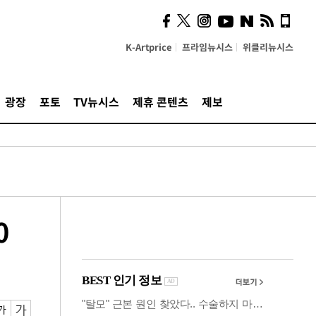
사이 해답 찾았죠"…알을
깨고 나온 '초자아'
K-Artprice
프라임뉴시스
위클리뉴시스
광장
포토
TV뉴시스
제휴 콘텐츠
제보
0