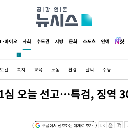
 계속[다음
삼겠다"
안겨드려 죄
IT·바이오
사회
수도권
지방
문화
스포츠
연예
견
/보건
복지
교육
노동
환경
날씨
수능
1심 오늘 선고…특검, 징역 3
 계속[다음
삼겠다"
안겨드려 죄
구글에서 선호하는 매체로 추가