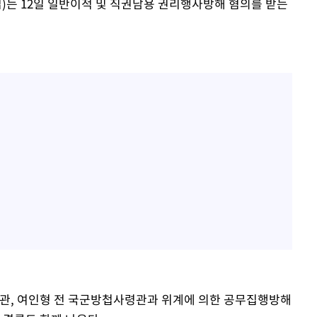
는 12일 일반이적 및 직권남용 권리행사방해 혐의를 받는
장관, 여인형 전 국군방첩사령관과 위계에 의한 공무집행방해