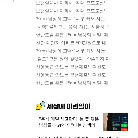
"주식 매일 사고판다"는 美 젊은
남성들…64%가 "나는 인생의
패배자“