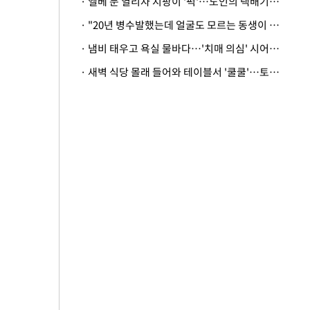
· 엘베 문 열리자 지팡이 '퍽'…노인의 택배기사 폭행 이유
· "20년 병수발했는데 얼굴도 모르는 동생이 유산 절반을"…배다른 형제 상속권 있을까
· 냄비 태우고 욕실 물바다…'치매 의심' 시어머니 검사 권유했다가 '날벼락'
· 새벽 식당 몰래 들어와 테이블서 '쿨쿨'…토사물 남기고 사라진 남성