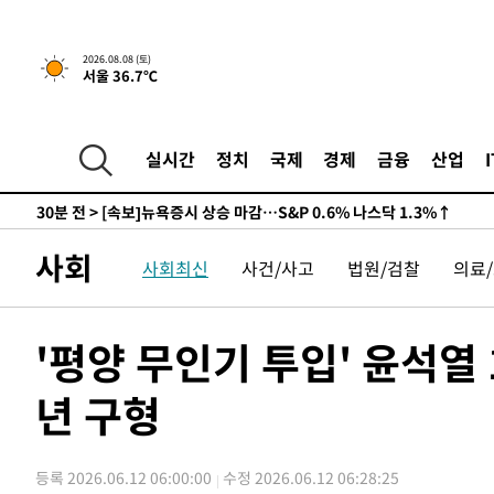
-25271초 전 >
남자 농구, 나고야 아시안게임서 '홈팀' 일본과 한일전
-24647초 전 >
여수 오동도 해상서 모터보트 전복…1명 사망·1명 실종
2026.08.08 (토)
-20874초 전 >
극한폭염 한풀 꺾이지만…'낮 최고 35도' 무더위, 열대야
서울 36.7℃
주 날씨]
-17892초 전 >
축구협회 "압수수색·성접대 논란 사과…쇄신의 기회로 
-16409초 전 >
[속보]'압수수색·성접대 논란' 축구협회 "실망과 걱정 
송"
실시간
정치
국제
경제
금융
산업
-5030초 전 >
'최고 37도' 폭염 지속…강원동해안 최대 150㎜ 비
30분 전 >
[속보]뉴욕증시 상승 마감…S&P 0.6% 나스닥 1.3%↑
-30047초 전 >
백운산서 80년근 천종산삼 9뿌리 발견…감정가 1.3억원
-27757초 전 >
선재도서 해루질 나섰다 실종 60대, 닷새 만에 숨진 채 발
사회
사회최신
사건/사고
법원/검찰
의료
-25291초 전 >
남자 농구, 나고야 아시안게임서 '홈팀' 일본과 한일전
-24667초 전 >
여수 오동도 해상서 모터보트 전복…1명 사망·1명 실종
'평양 무인기 투입' 윤석열 
-20894초 전 >
극한폭염 한풀 꺾이지만…'낮 최고 35도' 무더위, 열대야
주 날씨]
-17912초 전 >
축구협회 "압수수색·성접대 논란 사과…쇄신의 기회로 
년 구형
-16429초 전 >
[속보]'압수수색·성접대 논란' 축구협회 "실망과 걱정 
송"
-5050초 전 >
'최고 37도' 폭염 지속…강원동해안 최대 150㎜ 비
30분 전 >
[속보]뉴욕증시 상승 마감…S&P 0.6% 나스닥 1.3%↑
등록 2026.06.12 06:00:00
수정 2026.06.12 06:28:25