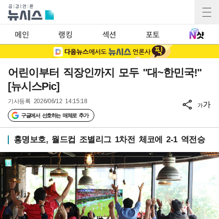
메인
랭킹
섹션
포토
어린이부터 직장인까지 모두 "대~한민국!"
[뉴시스Pic]
기사등록
2026/06/12 14:15:18
가
가
구글에서 선호하는 매체로 추가
홍명보호, 월드컵 조별리그 1차전 체코에 2-1 역전승