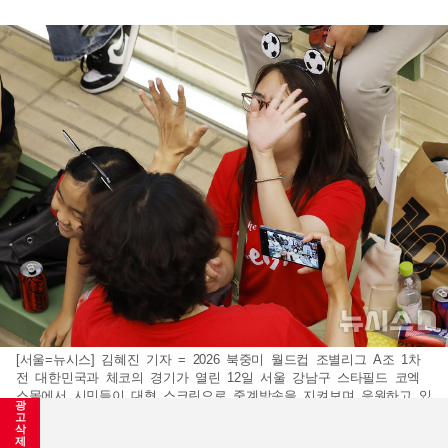
[서울=뉴시스] 김혜진 기자 = 2026 북중미 월드컵 조별리그 A조 1차
전 대한민국과 체코의 경기가 열린 12일 서울 강남구 스타필드 코엑
스몰에서 시민들이 대형 스크린으로 중계방송을 지켜보며 응원하고 있
광
다. 2026.06.12.
jini@newsis.com
고
삭
제