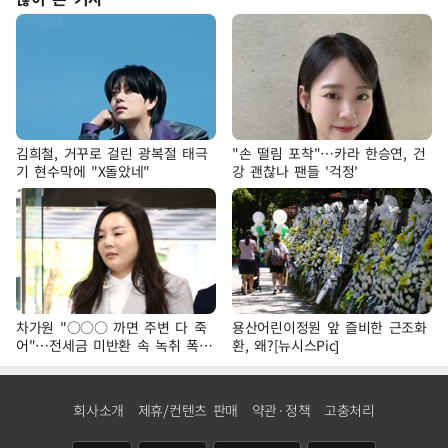
김희철, 거꾸로 걸린 광복절 태극
"손 떨림 포착"…카라 한승연, 건
기 현수막에 "X돌았네"
강 괜찮나 팬들 '걱정'
차가원 "○○○ 까면 주변 다 죽
용산어린이정원 앞 즐비한 근조화
어"…전세금 미반환 속 녹취 폭로
환, 왜?[뉴시스Pic]
파장
회사소개
제휴/컨텐츠 판매
약관·정책
고충처리