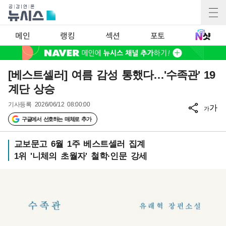
메인
랭킹
섹션
포토
[베스트셀러] 여름 감성 통했다…'수족관' 19
계단 상승
기사등록
2026/06/12 08:00:00
가
가
구글에서 선호하는 매체로 추가
교보문고 6월 1주 베스트셀러 집계
1위 '니체의 초월자' 철학·인문 강세