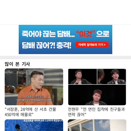
많이 본 기사
"서장훈, 28억에 산 서초 건물
전현무 "전 연인 집착에 친구들과
450억에 매물로"
연락 끊어"