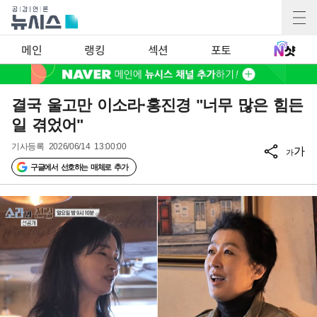
메인
랭킹
섹션
포토
결국 울고만 이소라·홍진경 "너무 많은 힘든
일 겪었어"
기사등록
2026/06/14 13:00:00
가
가
구글에서 선호하는 매체로 추가