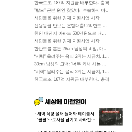
새벽 식당 몰래 들어와 테이블서
'쿨쿨'…토사물 남기고 사라진 남
성