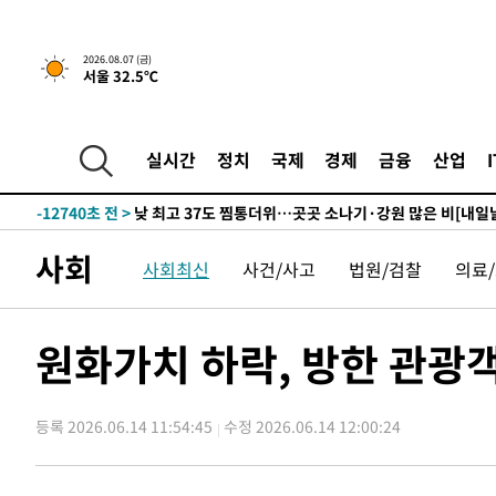
하향수정 (2보)
-28326초 전 >
[속보] 미 사업체, 일자리 7월에 2.3만 개 줄어…실업률은
↓
-24189초 전 >
[속보]이 대통령 "부동산 공급 기존 사고방식 매달리지 
2026.08.07 (금)
서울 32.5℃
실천"
-23274초 전 >
이란, "오만과 '중앙 단일 루트' 합의…북쪽 인바운드·남
운드는 임시"
-14842초 전 >
"낮 기온 소폭 하락"…수도권 폭염중대경보, 폭염경보로
-14806초 전 >
[속보]이 대통령, '호우피해' 안동·의성 관할 4개 면 특
실시간
정치
국제
경제
금융
산업
선포
-14769초 전 >
[단독]중수청 지원 검사들, 정원 초과 시 낮은 계급 임용
갈 수도
-12740초 전 >
낮 최고 37도 찜통더위…곳곳 소나기·강원 많은 비[내일
-11046초 전 >
SK하이닉스, 용인·청주 팹에 54조 투자…"AI 메모리 수
사회
사회최신
사건/사고
법원/검찰
의료
응"
-7902초 전 >
여자배구 이재영·이다영 자매, 아제르바이잔 투란VC 입단
-7155초 전 >
외국인 심판 성 접대 7경기 들여다보니…한국 축구 '5승 2
-6889초 전 >
[속보]코스닥, 2.86포인트(0.36%) 내린 798.81마감
원화가치 하락, 방한 관광객
-6842초 전 >
[속보]코스피, 6200선 약보합…0.60% 내린 6258.77에 
-6822초 전 >
[속보]원·달러 환율, 7.7원 내린 1416.1원 마감
등록 2026.06.14 11:54:45
수정 2026.06.14 12:00:24
-6711초 전 >
[속보] 노원서 40.1도 관측…서울, 2018년 이후 첫 40도
-3801초 전 >
[속보]종합특검, '계엄 수용공간 확보' 신용해 前교정본부
-2674초 전 >
외신들도 주목한 韓축구 파문…"국민적 공분에 수사 재개"