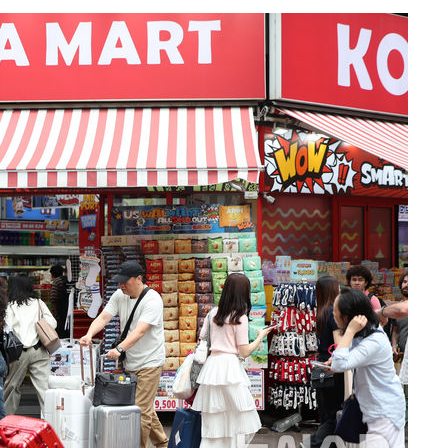
회
교수…이병
지(종합)
0.3만개
 4.1%로
말고 과감히
쪽 아웃바
 하향
별재난지역
…희망지 못
날씨]
요 선제 대
무'
마쳐