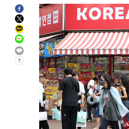
-2645초 전 >
11시간 압수수색에 성접대 파문까지…'쑥대밭' 된 축구협
-1667초 전 >
[속보]규제합리화위원회 부위원장에 김태유 서울대 공대 
태 후임
-31759초 전 >
이강인, 폭염 속 AT마드리드 첫 훈련…80명 식사 대접까
-28898초 전 >
미 사업체 일자리, 7월에 2.3만개 순감하고 그 전 2개월 1
하향수정 (2보)
-28346초 전 >
[속보] 미 사업체, 일자리 7월에 2.3만 개 줄어…실업률은
↓
-24209초 전 >
[속보]이 대통령 "부동산 공급 기존 사고방식 매달리지 
실천"
-23294초 전 >
이란, "오만과 '중앙 단일 루트' 합의…북쪽 인바운드·남
운드는 임시"
-14862초 전 >
"낮 기온 소폭 하락"…수도권 폭염중대경보, 폭염경보로
-14826초 전 >
[속보]이 대통령, '호우피해' 안동·의성 관할 4개 면 특
선포
-14789초 전 >
[단독]중수청 지원 검사들, 정원 초과 시 낮은 계급 임용
갈 수도
-12760초 전 >
낮 최고 37도 찜통더위…곳곳 소나기·강원 많은 비[내일
-11066초 전 >
SK하이닉스, 용인·청주 팹에 54조 투자…"AI 메모리 수
응"
-7922초 전 >
여자배구 이재영·이다영 자매, 아제르바이잔 투란VC 입단
-7175초 전 >
외국인 심판 성 접대 7경기 들여다보니…한국 축구 '5승 2
-6909초 전 >
[속보]코스닥, 2.86포인트(0.36%) 내린 798.81마감
-6862초 전 >
[속보]코스피, 6200선 약보합…0.60% 내린 6258.77에 