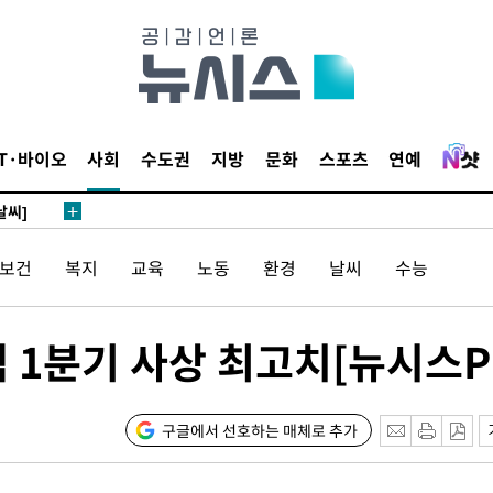
 4.1%로
말고 과감히
쪽 아웃바
 하향
별재난지역
IT·바이오
사회
수도권
지방
문화
스포츠
연예
…희망지 못
날씨]
요 선제 대
/보건
복지
교육
노동
환경
날씨
수능
무'
 1분기 사상 최고치[뉴시스Pi
마쳐
구글에서 선호하는 매체로 추가
장 기소