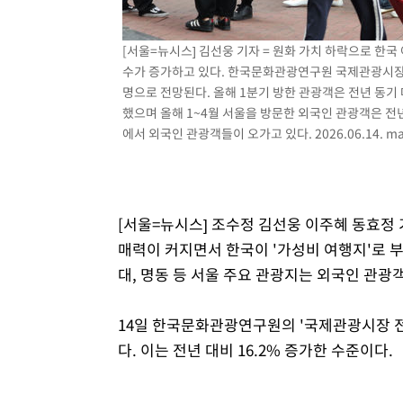
-6842초 전 >
[속보]원·달러 환율, 7.7원 내린 1416.1원 마감
-6731초 전 >
[속보] 노원서 40.1도 관측…서울, 2018년 이후 첫 40도
[서울=뉴시스] 김선웅 기자 = 원화 가치 하락으로 한
수가 증가하고 있다. 한국문화관광연구원 국제관광시장 전
-3821초 전 >
[속보]종합특검, '계엄 수용공간 확보' 신용해 前교정본부
명으로 전망된다. 올해 1분기 방한 관광객은 전년 동기 대
-2694초 전 >
외신들도 주목한 韓축구 파문…"국민적 공분에 수사 재개"
했으며 올해 1~4월 서울을 방문한 외국인 관광객은 전년
-2665초 전 >
11시간 압수수색에 성접대 파문까지…'쑥대밭' 된 축구협
에서 외국인 관광객들이 오가고 있다. 2026.06.14.
ma
-1687초 전 >
[속보]규제합리화위원회 부위원장에 김태유 서울대 공대 
태 후임
[서울=뉴시스] 조수정 김선웅 이주혜 동효정 
매력이 커지면서 한국이 '가성비 여행지'로 
대, 명동 등 서울 주요 관광지는 외국인 관광
14일 한국문화관광연구원의 '국제관광시장 전
다. 이는 전년 대비 16.2% 증가한 수준이다.