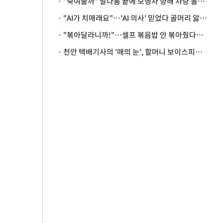
· "죽여줄까" 말다툼 끝에 보행자 향해 차량 돌진…50대 여성 중상
· "AI가 치매래요"…'AI 의사' 믿었다 골머리 앓는 美 의료계 '경고'
· "볶아달라니까!"…셀프 볶음밥 안 볶아줬다고 사장 폭행한 손님
· 천안 택배기사의 '매의 눈', 할머니 보이스피싱 피해 막아