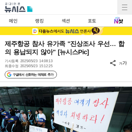
메인
랭킹
섹션
포토
제주항공 참사 유가족 "진상조사 우선… 합
의 용납되지 않아" [뉴시스Pic]
기사등록
2025/05/23 14:08:13
가
가
최종수정
2025/05/23 15:12:25
구글에서 선호하는 매체로 추가