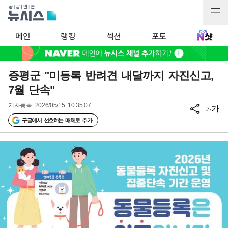
메인
랭킹
섹션
포토
증평군 "미등록 반려견 내달까지 자진신고,
7월 단속"
기사등록
2026/05/15 10:35:07
가
가
구글에서 선호하는 매체로 추가