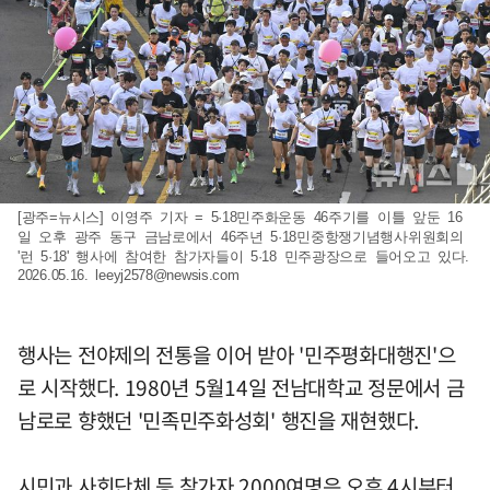
[광주=뉴시스] 이영주 기자 = 5·18민주화운동 46주기를 이틀 앞둔 16
일 오후 광주 동구 금남로에서 46주년 5·18민중항쟁기념행사위원회의
'런 5·18' 행사에 참여한 참가자들이 5·18 민주광장으로 들어오고 있다.
2026.05.16.
leeyj2578@newsis.com
행사는 전야제의 전통을 이어 받아 '민주평화대행진'으
로 시작했다. 1980년 5월14일 전남대학교 정문에서 금
남로로 향했던 '민족민주화성회' 행진을 재현했다.
시민과 사회단체 등 참가자 2000여명은 오후 4시부터