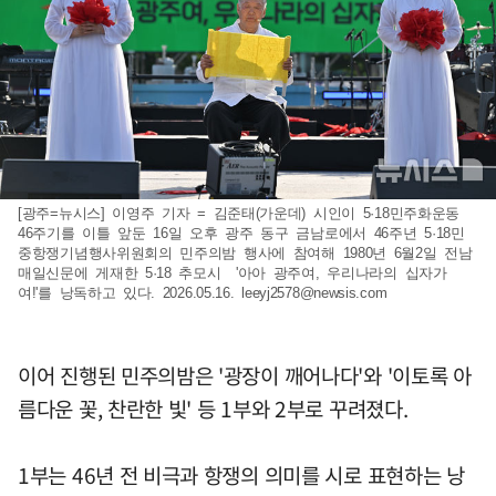
[광주=뉴시스] 이영주 기자 = 김준태(가운데) 시인이 5·18민주화운동
46주기를 이틀 앞둔 16일 오후 광주 동구 금남로에서 46주년 5·18민
중항쟁기념행사위원회의 민주의밤 행사에 참여해 1980년 6월2일 전남
매일신문에 게재한 5·18 추모시 '아아 광주여, 우리나라의 십자가
여!'를 낭독하고 있다. 2026.05.16.
leeyj2578@newsis.com
이어 진행된 민주의밤은 '광장이 깨어나다'와 '이토록 아
름다운 꽃, 찬란한 빛' 등 1부와 2부로 꾸려졌다.
1부는 46년 전 비극과 항쟁의 의미를 시로 표현하는 낭