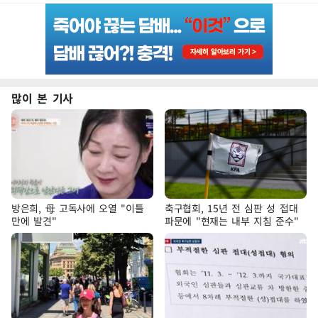
많이 본 기사
방은희, 母 고독사에 오열 "이틀
축구협회, 15년 전 심판 성 접대
만에 발견"
파문에 "현재는 내부 지침 준수"