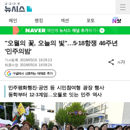
메인
랭킹
섹션
포토
"오월의 꽃, 오늘의 빛"…5·18항쟁 46주년
'민주의밤'
기사등록
2026/05/16 18:28:13
가
가
최종수정
2026/05/16 18:58:24
구글에서 선호하는 매체로 추가
민주평화행진·공연 등 시민참여형 광장 행사
동학부터 12·3계엄…오월로 잇는 민주 역사