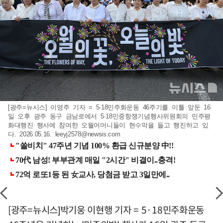
[광주=뉴시스] 이영주 기자 = 5·18민주화운동 46주기를 이틀 앞둔 16
일 오후 광주 동구 금남로에서 5·18민중항쟁기념행사위원회의 민주평
화대행진 행사에 참여한 오월어머니들이 현수막을 들고 행진하고 있
다. 2026.05.16.
leeyj2578@newsis.com
[광주=뉴시스]박기웅 이현행 기자 = 5·18민주화운동