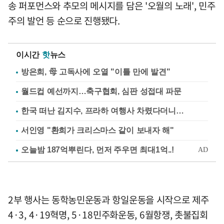
송 퍼포먼스와 추모의 메시지를 담은 '오월의 노래', 민주
주의 발언 등 순으로 진행됐다.
이시간
핫
뉴스
방은희, 母 고독사에 오열 "이틀 만에 발견"
월드컵 예선까지…축구협회, 심판 성접대 파문
한국 떠난 김지수, 프라하 여행사 차렸다더니…
서인영 "환희가 크리스마스 같이 보내자 해"
2부 행사는 동학농민운동과 항일운동을 시작으로 제주
4·3, 4·19혁명, 5·18민주화운동, 6월항쟁, 촛불집회