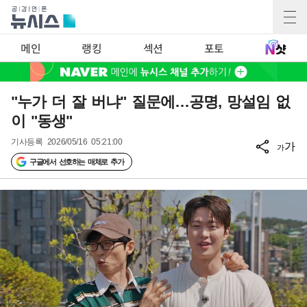
메인
랭킹
섹션
포토
"누가 더 잘 버냐" 질문에…공명, 망설임 없
이 "동생"
기사등록
2026/05/16 05:21:00
가
가
구글에서 선호하는 매체로 추가