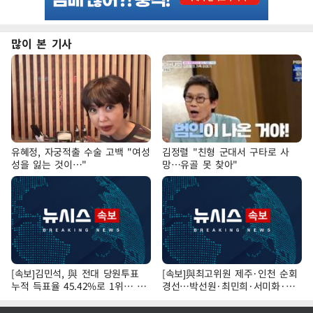
많이 본 기사
유혜정, 자궁적출 수술 고백 "여성
김정렬 "친형 군대서 구타로 사
성을 잃는 것이…"
망…유골 못 찾아"
[속보]김민석, 與 전대 당원투표
[속보]與최고위원 제주·인천 순회
누적 득표율 45.42%로 1위… 정
경선…박선원·최민희·서미화·한
청래 44.56%
민수·김용 순