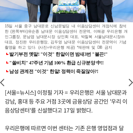
15일 서울 중구 남대문로 신남문빌딩 내 이음상담센터 개점식에 참석
한 (왼쪽부터)유순종 남대문 이음상담센터 전문역, 이해광 우리은행 개
인그룹장, 문남엽 남대문시장 상인회 대표, 박칠복 서울남대문시장㈜
대표, 정진완 우리은행장, 김두영 남대문 이음상담센터 전문역이 기념
촬영을 하고 있다. (사진=우리은행 제공) *재판매 및 DB 금지
[서울=뉴시스] 이정필 기자 = 우리은행은 서울 남대문과
강남, 홍대 등 주요 거점 3곳에 금융상담 공간인 '우리 이
음상담센터'를 신설했다고 17일 밝혔다.
우리은행에 따르면 이번 센터는 기존 은행 영업점과 달