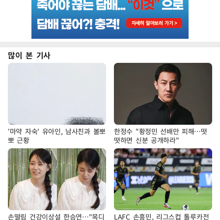
많이 본 기사
'마약 자숙' 유아인, 남사친과 볼뽀
한정수 "황정민 선배만 피해…떳
뽀 근황
떳하면 신분 공개하라"
손떨림 건강이상설 한승연…"목디
LAFC 손흥민, 리그스컵 톨루카전