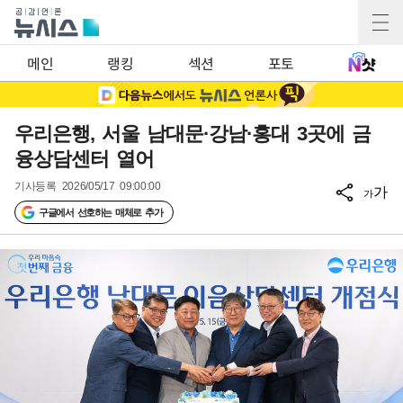
메인
랭킹
섹션
포토
우리은행, 서울 남대문·강남·홍대 3곳에 금
융상담센터 열어
기사등록
2026/05/17 09:00:00
가
가
구글에서 선호하는 매체로 추가